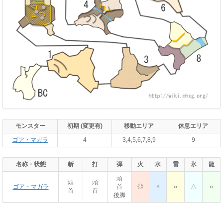
モンスター
初期 (変更有)
移動エリア
休息エリア
ゴア・マガラ
4
3,4,5,6,7,8,9
9
名称・状態
斬
打
弾
火
水
雷
氷
龍
頭
頭
頭
ゴア・マガラ
首
◎
×
○
△
○
首
首
後脚