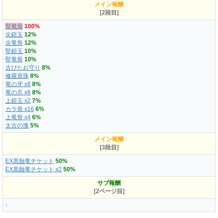
メイン報酬
[2段目]
堅竜骨
100%
尖鎧玉
12%
尖竜骨
12%
堅鎧玉
10%
堅竜骨
10%
古びたお守り
8%
修羅原珠
8%
竜の牙 x8
8%
竜の爪 x8
8%
上鎧玉 x2
7%
カラ骨 x16
6%
上竜骨 x4
6%
太古の塊
5%
メイン報酬
[3段目]
EX黒蝕竜チケット
50%
EX黒蝕竜チケット x2
50%
サブ報酬
[2ページ目]
-