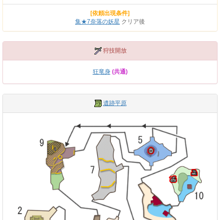
[依頼出現条件]
集★7奈落の妖星
クリア後
狩技開放
狂竜身
(共通)
遺跡平原