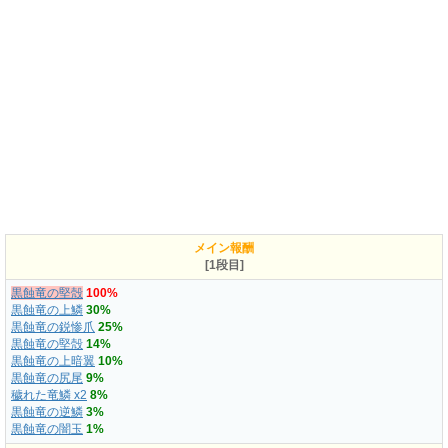
メイン報酬
[1段目]
黒蝕竜の堅殻
100%
黒蝕竜の上鱗
30%
黒蝕竜の鋭惨爪
25%
黒蝕竜の堅殻
14%
黒蝕竜の上暗翼
10%
黒蝕竜の尻尾
9%
穢れた竜鱗 x2
8%
黒蝕竜の逆鱗
3%
黒蝕竜の闇玉
1%