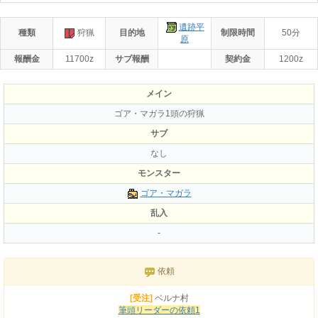
遺跡平
種類
狩猟
目的地
制限時間
50分
原
報酬金
11700z
サブ報酬
契約金
1200z
メイン
ゴア・マガラ1頭の狩猟
サブ
なし
モンスター
ゴア・マガラ
乱入
-
依頼
[受注]
ベルナ村
筆頭リーダーの依頼1