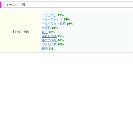
フィールド共通
トウガラシ
15%
ドスヘラクレス
15%
ドラグライト鉱石
15%
火薬草
15%
【下位】火山
鎧玉
15%
龍殺しの実
15%
鎌蟹の小殻
10%
溶岩獣の鱗
10%
鎧石
2%