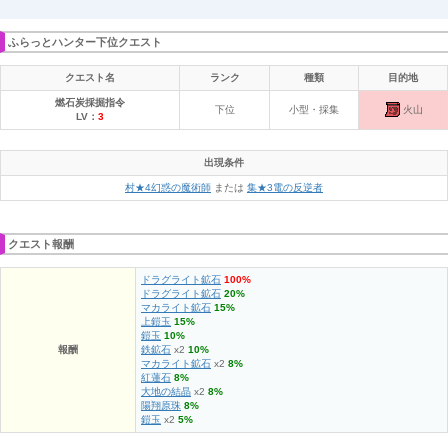
ふらっとハンター下位クエスト
クエスト名
ランク
種類
目的地
燃石炭採掘指令
火山
下位
小型・採集
LV：
3
出現条件
村★4幻惑の魔術師
または
集★3電の反逆者
クエスト報酬
ドラグライト鉱石
100%
ドラグライト鉱石
20%
マカライト鉱石
15%
上鎧玉
15%
鎧玉
10%
報酬
鉄鉱石
x2
10%
マカライト鉱石
x2
8%
紅蓮石
8%
大地の結晶
x2
8%
陽翔原珠
8%
鎧玉
x2
5%