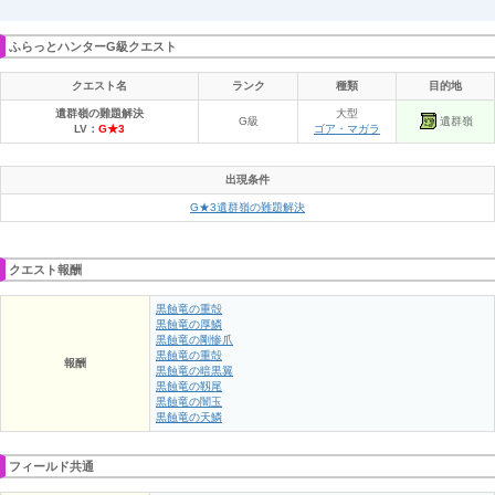
ふらっとハンターG級クエスト
クエスト名
ランク
種類
目的地
遺群嶺の難題解決
大型
遺群嶺
G級
LV：
G★3
ゴア・マガラ
出現条件
G★3遺群嶺の難題解決
クエスト報酬
黒蝕竜の重殻
黒蝕竜の厚鱗
黒蝕竜の剛惨爪
黒蝕竜の重殻
報酬
黒蝕竜の暗黒翼
黒蝕竜の靱尾
黒蝕竜の闇玉
黒蝕竜の天鱗
フィールド共通