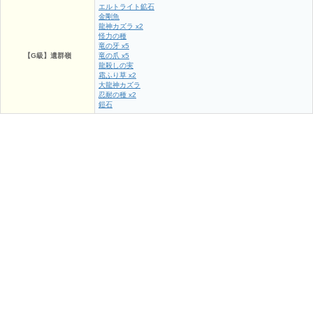
エルトライト鉱石
金剛魚
龍神カズラ x2
怪力の種
竜の牙 x5
【G級】遺群嶺
竜の爪 x5
龍殺しの実
霜ふり草 x2
大龍神カズラ
忍耐の種 x2
鎧石