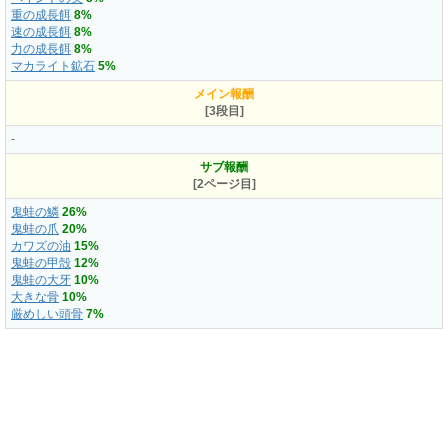
重の成長餌
8%
速の成長餌
8%
力の成長餌
8%
マカライト鉱石
5%
メイン報酬
[3段目]
-
サブ報酬
[2ページ目]
鬼蛙の鱗
26%
鬼蛙の爪
20%
カワズの油
15%
鬼蛙の甲殻
12%
鬼蛙の大牙
10%
大きな骨
10%
厳めしい頭骨
7%