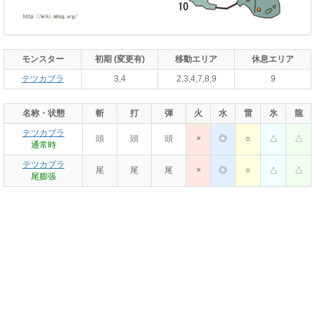
モンスター
初期 (変更有)
移動エリア
休息エリア
テツカブラ
3,4
2,3,4,7,8,9
9
名称・状態
斬
打
弾
火
水
雷
氷
龍
テツカブラ
頭
頭
頭
×
◎
○
△
△
通常時
テツカブラ
尾
尾
尾
×
◎
○
△
△
尾膨張