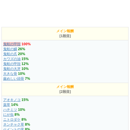
メイン報酬
[1段目]
鬼蛙の甲殻
100%
鬼蛙の鱗
26%
鬼蛙の爪
20%
カワズの油
15%
鬼蛙の甲殻
12%
鬼蛙の大牙
10%
大きな骨
10%
厳めしい頭骨
7%
メイン報酬
[2段目]
アオキノコ
15%
薬草
14%
ハチミツ
10%
にが虫
8%
ニトロダケ
8%
ネンチャク草
8%
ペイントの実
8%