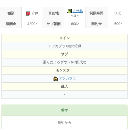
古代林
種類
狩猟
目的地
制限時間
50分
<昼>
報酬金
4200z
サブ報酬
600z
契約金
500z
メイン
テツカブラ1頭の狩猟
サブ
乗りによるダウンを2回成功
モンスター
テツカブラ
乱入
-
備考
最初から