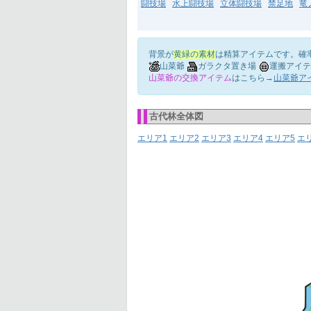
闘技場
水上闘技場
立体闘技場
禁足地
竜
背景が
黄緑の素材
は精算アイテムです。確
山菜爺
ガラクタ置き場
運搬アイテ
山菜爺の交換アイテム
はこちら→
山菜爺ア
古代林全体図
エリア1
エリア2
エリア3
エリア4
エリア5
エ