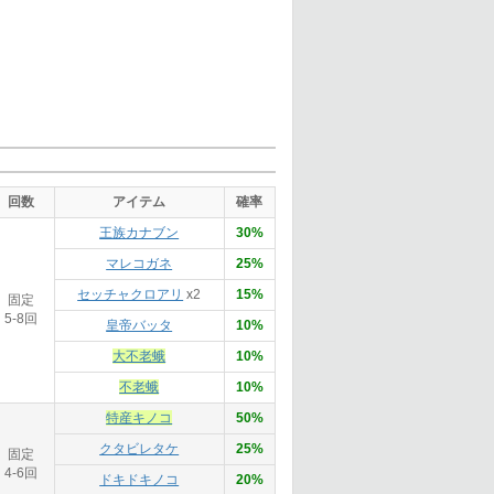
回数
アイテム
確率
王族カナブン
30%
マレコガネ
25%
セッチャクロアリ
x2
15%
固定
5-8回
皇帝バッタ
10%
大不老蛾
10%
不老蛾
10%
特産キノコ
50%
クタビレタケ
25%
固定
4-6回
ドキドキノコ
20%