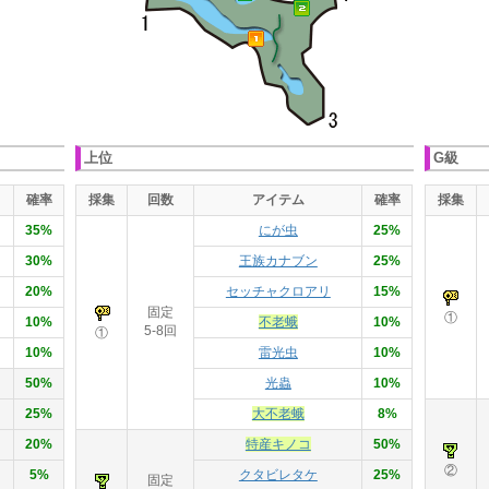
上位
G級
確率
採集
回数
アイテム
確率
採集
35%
にが虫
25%
30%
王族カナブン
25%
20%
セッチャクロアリ
15%
固定
①
10%
不老蛾
10%
5-8回
①
10%
雷光虫
10%
50%
光蟲
10%
25%
大不老蛾
8%
20%
特産キノコ
50%
②
5%
クタビレタケ
25%
固定