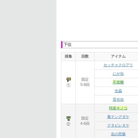
下位
採集
回数
アイテム
セッチャクロアリ
にが虫
固定
不老蛾
5-8回
①
光蟲
雷光虫
特産キノコ
毒テングダケ
固定
4-6回
②
クタビレタケ
虫の死骸