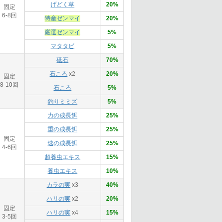
げどく草
20%
固定
6-8回
特産ゼンマイ
20%
厳選ゼンマイ
5%
マタタビ
5%
砥石
70%
石ころ
x2
20%
固定
8-10回
石ころ
5%
釣りミミズ
5%
力の成長餌
25%
重の成長餌
25%
固定
速の成長餌
25%
4-6回
超養虫エキス
15%
養虫エキス
10%
カラの実
x3
40%
ハリの実
x2
20%
固定
ハリの実
x4
15%
3-5回