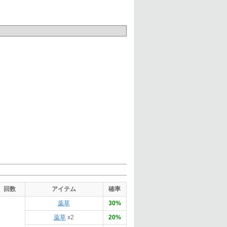
回数
アイテム
確率
薬草
30%
薬草
x2
20%