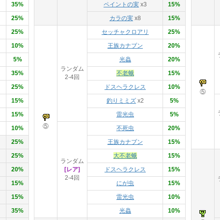
35%
ペイントの実
x3
15%
25%
カラの実
x8
15%
25%
セッチャクロアリ
25%
10%
王族カナブン
20%
5%
光蟲
20%
ランダム
35%
不老蛾
15%
2-4回
25%
ドスヘラクレス
10%
⑤
15%
釣りミミズ
x2
5%
15%
雷光虫
5%
⑤
10%
不死虫
20%
25%
王族カナブン
15%
25%
大不老蛾
15%
ランダム
20%
[レア]
ドスヘラクレス
15%
2-4回
15%
にが虫
15%
15%
雷光虫
10%
35%
光蟲
10%