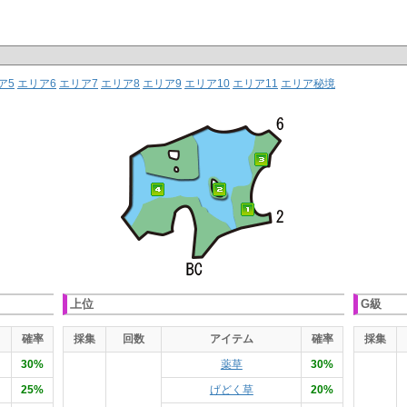
ア5
エリア6
エリア7
エリア8
エリア9
エリア10
エリア11
エリア秘境
上位
G級
確率
採集
回数
アイテム
確率
採集
30%
薬草
30%
25%
げどく草
20%