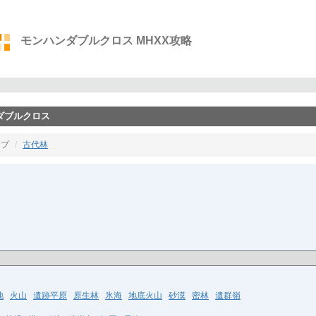
モンハンダブルクロス MHXX攻略
ーダブルクロス
ップ
古代林
地
火山
遺跡平原
原生林
氷海
地底火山
砂漠
密林
遺群嶺