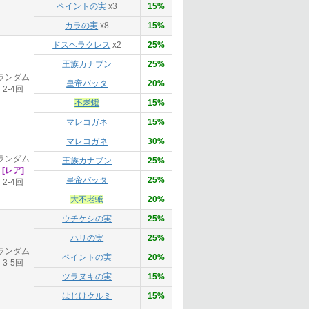
ペイントの実
x3
15%
カラの実
x8
15%
ドスヘラクレス
x2
25%
王族カナブン
25%
ランダム
皇帝バッタ
20%
2-4回
不老蛾
15%
マレコガネ
15%
マレコガネ
30%
ランダム
王族カナブン
25%
[レア]
皇帝バッタ
25%
2-4回
大不老蛾
20%
ウチケシの実
25%
ハリの実
25%
ランダム
ペイントの実
20%
3-5回
ツラヌキの実
15%
はじけクルミ
15%