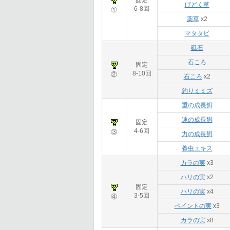
固定
げどく草
6-8回
①
薬草
x2
マタタビ
砥石
石ころ
固定
8-10回
②
石ころ
x2
釣りミミズ
重の成長餌
速の成長餌
固定
4-6回
③
力の成長餌
養虫エキス
カラの実
x3
ハリの実
x2
固定
ハリの実
x4
3-5回
④
ペイントの実
x3
カラの実
x8