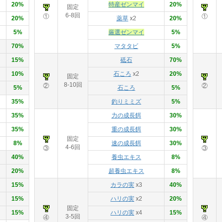
20%
特産ゼンマイ
20%
固定
6-8回
①
①
20%
薬草
x2
20%
5%
厳選ゼンマイ
5%
70%
マタタビ
5%
15%
砥石
70%
10%
石ころ
x2
20%
固定
8-10回
②
②
5%
石ころ
5%
35%
釣りミミズ
5%
35%
力の成長餌
30%
35%
重の成長餌
30%
固定
8%
速の成長餌
30%
4-6回
③
③
40%
養虫エキス
8%
20%
超養虫エキス
8%
15%
カラの実
x3
40%
15%
ハリの実
x2
20%
固定
15%
ハリの実
x4
15%
3-5回
④
④