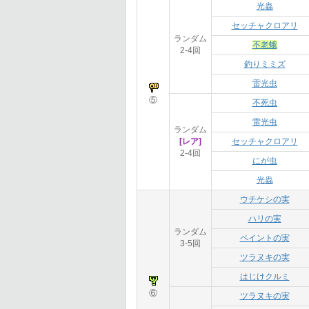
光蟲
セッチャクロアリ
ランダム
不老蛾
2-4回
釣りミミズ
雷光虫
⑤
不死虫
雷光虫
ランダム
[レア]
セッチャクロアリ
2-4回
にが虫
光蟲
ウチケシの実
ハリの実
ランダム
ペイントの実
3-5回
ツラヌキの実
はじけクルミ
⑥
ツラヌキの実