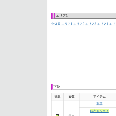
エリア1
全体図
エリア1
エリア2
エリア3
エリア4
エリ
下位
採集
回数
アイテム
薬草
特産ゼンマイ