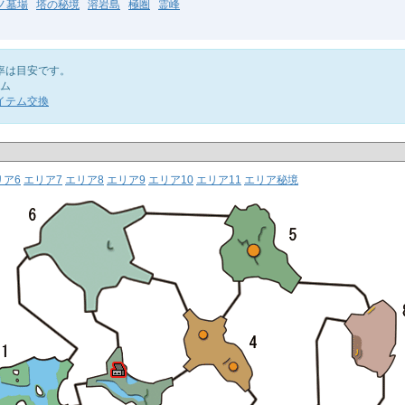
ノ墓場
塔の秘境
溶岩島
極圏
霊峰
率は目安です。
ム
イテム交換
リア6
エリア7
エリア8
エリア9
エリア10
エリア11
エリア秘境