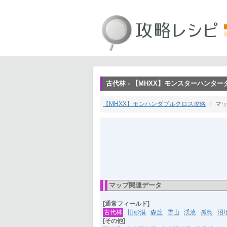
古代林 - 【MHXX】モンスターハンタ
【MHXX】モンハンダブルクロス攻略
マ
マップ関連データ
[通常フィールド]
古代林
旧砂漠
森丘
雪山
渓流
孤島
沼
[その他]