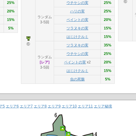
⑥
25%
ウチケシの実
25%
20%
ハリの実
25%
ランダム
15%
ペイントの実
20%
3-5回
5%
ツラヌキの実
15%
はじけクルミ
15%
⑥
ツラヌキの実
35%
ウチケシの実
25%
ランダム
[レア]
ペイントの実
x2
20%
3-5回
はじけクルミ
15%
虫の死骸
5%
ア5
エリア6
エリア7
エリア8
エリア9
エリア10
エリア11
エリア秘境