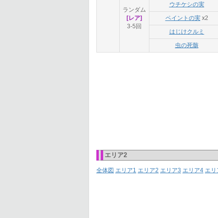
ウチケシの実
ランダム
[レア]
ペイントの実
x2
3-5回
はじけクルミ
虫の死骸
エリア2
全体図
エリア1
エリア2
エリア3
エリア4
エリ