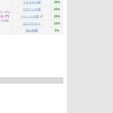
ツラヌキの実
35%
ウチケシの実
25%
ランダム
[レア]
ペイントの実
x2
20%
3-5回
はじけクルミ
15%
虫の死骸
5%