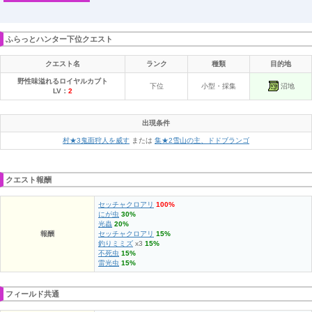
ふらっとハンター下位クエスト
クエスト名
ランク
種類
目的地
野性味溢れるロイヤルカブト
沼地
下位
小型・採集
LV：
2
出現条件
村★3鬼面狩人を威す
または
集★2雪山の主、ドドブランゴ
クエスト報酬
セッチャクロアリ
100%
にが虫
30%
光蟲
20%
報酬
セッチャクロアリ
15%
釣りミミズ
x3
15%
不死虫
15%
雷光虫
15%
フィールド共通