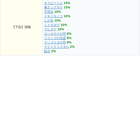
キラビートル
15%
毒テングダケ
15%
不死虫
15%
ドキドキノコ
10%
にが虫
10%
ニトロダケ
10%
【下位】沼地
マヒダケ
10%
カンタロスの羽
8%
ファンゴの毛皮
8%
ランゴスタの羽
8%
ライトクリスタル
2%
鎧石
2%