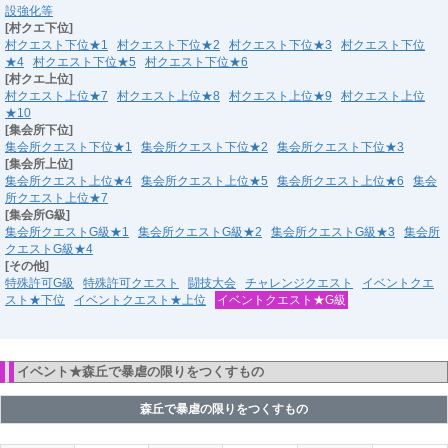
設強化等
[村クエ下位]
村クエスト下位★1
村クエスト下位★2
村クエスト下位★3
村クエスト下位
★4
村クエスト下位★5
村クエスト下位★6
[村クエ上位]
村クエスト上位★7
村クエスト上位★8
村クエスト上位★9
村クエスト上位
★10
[集会所下位]
集会所クエスト下位★1
集会所クエスト下位★2
集会所クエスト下位★3
[集会所上位]
集会所クエスト上位★4
集会所クエスト上位★5
集会所クエスト上位★6
集会
所クエスト上位★7
[集会所G級]
集会所クエストG級★1
集会所クエストG級★2
集会所クエストG級★3
集会所
クエストG級★4
[その他]
特殊許可G級
特殊許可クエスト
闘技大会
チャレンジクエスト
イベントクエ
スト★下位
イベントクエスト★上位
イベントクエスト★G級
イベント★森丘で暴虐の限りをつくすもの
森丘で暴虐の限りをつくすもの