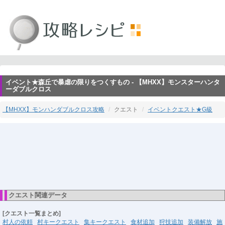
イベント★森丘で暴虐の限りをつくすもの - 【MHXX】モンスターハンタ
ーダブルクロス
【MHXX】モンハンダブルクロス攻略
クエスト
イベントクエスト★G級
クエスト関連データ
[クエスト一覧まとめ]
村人の依頼
村キークエスト
集キークエスト
食材追加
狩技追加
装備解放
施