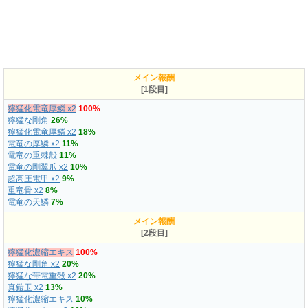
メイン報酬
[1段目]
獰猛化電竜厚鱗 x2
100%
獰猛な剛角
26%
獰猛化電竜厚鱗 x2
18%
電竜の厚鱗 x2
11%
電竜の重棘殻
11%
電竜の剛翼爪 x2
10%
超高圧電甲 x2
9%
重竜骨 x2
8%
電竜の天鱗
7%
メイン報酬
[2段目]
獰猛化濃縮エキス
100%
獰猛な剛角 x2
20%
獰猛な帯電重殻 x2
20%
真鎧玉 x2
13%
獰猛化濃縮エキス
10%