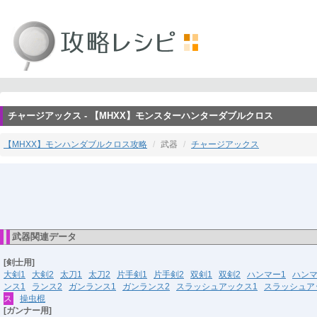
チャージアックス - 【MHXX】モンスターハンターダブルクロス
【MHXX】モンハンダブルクロス攻略
武器
チャージアックス
武器関連データ
[剣士用]
大剣1
大剣2
太刀1
太刀2
片手剣1
片手剣2
双剣1
双剣2
ハンマー1
ハンマ
ンス1
ランス2
ガンランス1
ガンランス2
スラッシュアックス1
スラッシュア
ス
操虫棍
[ガンナー用]