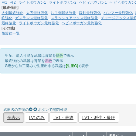
弓1
弓2
ライトボウガン1
ライトボウガン2
ヘビィボウガン1
ヘビィボウガン
[最終強化]
大剣最終強化
太刀最終強化
片手剣最終強化
双剣最終強化
ハンマー最終強化
終強化
ガンランス最終強化
スラッシュアックス最終強化
チャージアックス最
最終強化
ライトボウガン最終強化
ヘビィボウガン最終強化
[その他]
笛旋律一覧
生産、購入可能な武器は背景を
緑色
で表示
最終強化の武器は背景を
赤色
で表示
G級から加工済みで生産出来る武器は
[生産G]
で表示
武器名の右側の
ボタンで開閉可能
全表示
LV1のみ
LV1・最終
LV1・派生・最終
装着ビ