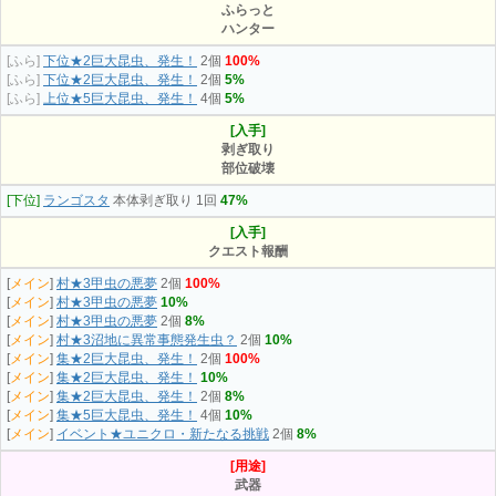
ふらっと
ハンター
[ふら]
下位★2巨大昆虫、発生！
2個
100%
[ふら]
下位★2巨大昆虫、発生！
2個
5%
[ふら]
上位★5巨大昆虫、発生！
4個
5%
[入手]
剥ぎ取り
部位破壊
[下位]
ランゴスタ
本体剥ぎ取り 1回
47%
[入手]
クエスト報酬
[
メイン
]
村★3甲虫の悪夢
2個
100%
[
メイン
]
村★3甲虫の悪夢
10%
[
メイン
]
村★3甲虫の悪夢
2個
8%
[
メイン
]
村★3沼地に異常事態発生虫？
2個
10%
[
メイン
]
集★2巨大昆虫、発生！
2個
100%
[
メイン
]
集★2巨大昆虫、発生！
10%
[
メイン
]
集★2巨大昆虫、発生！
2個
8%
[
メイン
]
集★5巨大昆虫、発生！
4個
10%
[
メイン
]
イベント★ユニクロ・新たなる挑戦
2個
8%
[用途]
武器