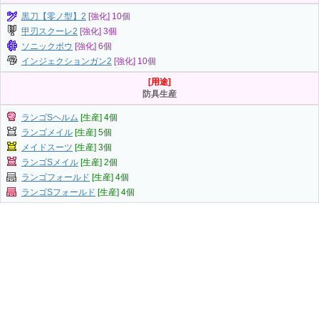
黒刀【零ノ型】2
[強化] 10個
甲刃スクーレ2
[強化] 3個
ソニックボウ
[強化] 6個
インジェクションガン2
[強化] 10個
[用途]
防具生産
ランゴSヘルム
[生産] 4個
ランゴメイル
[生産] 5個
メイドスーツ
[生産] 3個
ランゴSメイル
[生産] 2個
ランゴフォールド
[生産] 4個
ランゴSフォールド
[生産] 4個