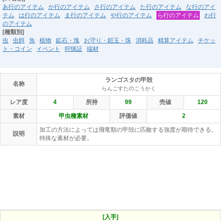
あ行のアイテム
か行のアイテム
さ行のアイテム
た行のアイテム
な行のアイ
テム
は行のアイテム
ま行のアイテム
や行のアイテム
ら行のアイテム
わ行
のアイテム
[種類別]
虫
虫餌
魚
植物
鉱石・塊
お守り・鎧玉・珠
消耗品
精算アイテム
チケッ
ト・コイン
イベント
狩猟証
端材
ランゴスタの甲殻
名称
らんごすたのこうかく
レア度
4
所持
99
売値
120
素材
甲虫種素材
評価値
2
加工の方法によっては飛竜類の甲殻に匹敵する強度が期待できる。
説明
特殊な素材が必要。
[入手]