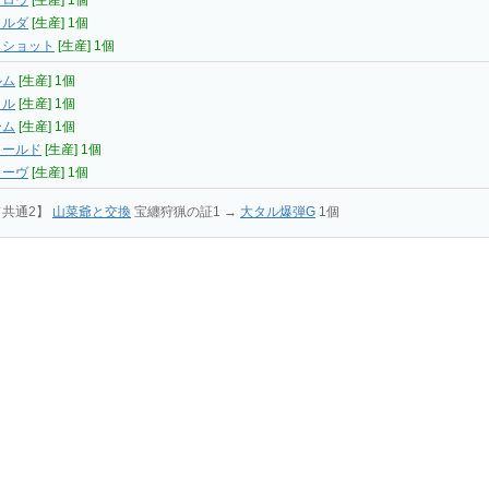
ブロウ
[生産] 1個
コルダ
[生産] 1個
＝ショット
[生産] 1個
ルム
[生産] 1個
イル
[生産] 1個
ーム
[生産] 1個
ォールド
[生産] 1個
リーヴ
[生産] 1個
ド共通2】
山菜爺と交換
宝纏狩猟の証1 →
大タル爆弾G
1個