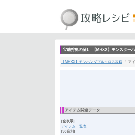
宝纏狩猟の証1 - 【MHXX】モンスタ
【MHXX】モンハンダブルクロス攻略
ア
アイテム関連データ
[全表示]
アイテム一覧表
[50音別]