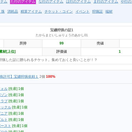
イテム
た行のアイテム
な行のアイテム
は行のアイテム
ま行のアイテム
や行の
・珠
消耗品
精算アイテム
チケット・コイン
イベント
狩猟証
端材
宝纏狩猟の証1
たからまといしゅりょうのあかし01
所持
99
売値
素材[上位]
評価値
1
狩猟した証に贈られるチケット。集めておくと良いことが！？
殊許可】宝纏狩猟依頼１
2個
100%
ウォル
[生産] 1個
パゾン
[生産] 1個
クラブ
[生産] 1個
ナックル
[生産] 1個
ゲニア
[生産] 1個
ブルト
[生産] 1個
バースト
[生産] 1個