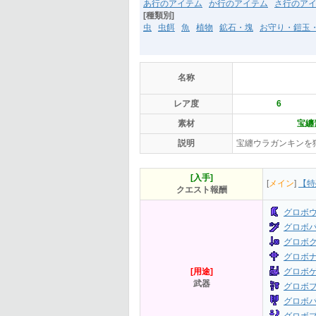
あ行のアイテム
か行のアイテム
さ行のア
[種類別]
虫
虫餌
魚
植物
鉱石・塊
お守り・鎧玉
名称
レア度
6
素材
宝纏
説明
宝纏ウラガンキンを
[入手]
[
メイン
]
【特
クエスト報酬
グロボ
グロボ
グロボ
グロボ
[用途]
グロボ
武器
グロボ
グロボ