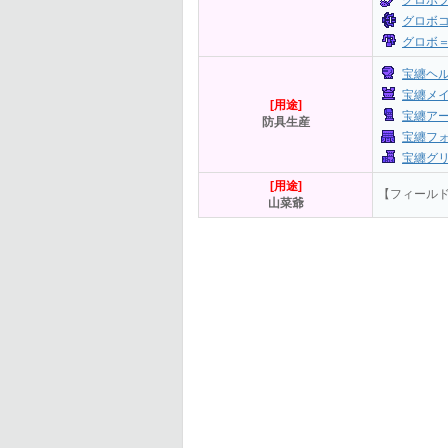
グロボ
グロボ
グロボ
宝纏ヘ
宝纏メ
[用途]
宝纏ア
防具生産
宝纏フ
宝纏グ
[用途]
【フィール
山菜爺