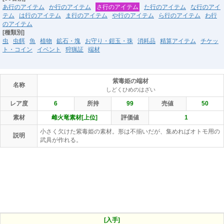
あ行のアイテム
か行のアイテム
さ行のアイテム
た行のアイテム
な行のアイ
テム
は行のアイテム
ま行のアイテム
や行のアイテム
ら行のアイテム
わ行
のアイテム
[種類別]
虫
虫餌
魚
植物
鉱石・塊
お守り・鎧玉・珠
消耗品
精算アイテム
チケッ
ト・コイン
イベント
狩猟証
端材
紫毒姫の端材
名称
しどくひめのはざい
レア度
6
所持
99
売値
50
素材
雌火竜素材[上位]
評価値
1
小さく欠けた紫毒姫の素材。形は不揃いだが、集めればオトモ用の
説明
武具が作れる。
[入手]