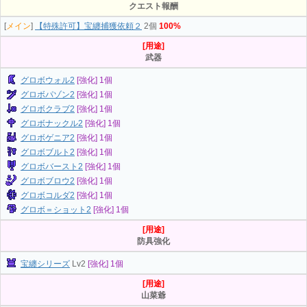
クエスト報酬
[
メイン
]
【特殊許可】宝纏捕獲依頼２
2個
100%
[用途]
武器
グロボウォル2
[強化] 1個
グロボパゾン2
[強化] 1個
グロボクラブ2
[強化] 1個
グロボナックル2
[強化] 1個
グロボゲニア2
[強化] 1個
グロボブルト2
[強化] 1個
グロボバースト2
[強化] 1個
グロボブロウ2
[強化] 1個
グロボコルダ2
[強化] 1個
グロボ＝ショット2
[強化] 1個
[用途]
防具強化
宝纏シリーズ
Lv2
[強化] 1個
[用途]
山菜爺