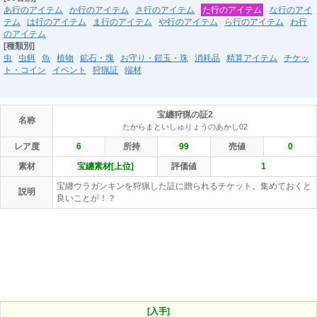
あ行のアイテム
か行のアイテム
さ行のアイテム
た行のアイテム
な行のアイ
テム
は行のアイテム
ま行のアイテム
や行のアイテム
ら行のアイテム
わ行
のアイテム
[種類別]
虫
虫餌
魚
植物
鉱石・塊
お守り・鎧玉・珠
消耗品
精算アイテム
チケッ
ト・コイン
イベント
狩猟証
端材
宝纏狩猟の証2
名称
たからまといしゅりょうのあかし02
レア度
6
所持
99
売値
0
素材
宝纏素材[上位]
評価値
1
宝纏ウラガンキンを狩猟した証に贈られるチケット。集めておくと
説明
良いことが！？
[入手]