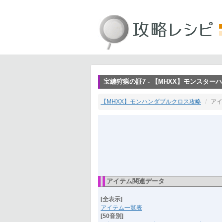
宝纏狩猟の証7 - 【MHXX】モンスタ
【MHXX】モンハンダブルクロス攻略
ア
アイテム関連データ
[全表示]
アイテム一覧表
[50音別]