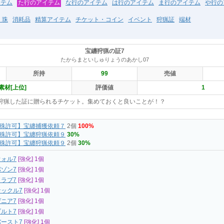
イテム
た行のアイテム
な行のアイテム
は行のアイテム
ま行のアイテム
や行の
・珠
消耗品
精算アイテム
チケット・コイン
イベント
狩猟証
端材
宝纏狩猟の証7
たからまといしゅりょうのあかし07
所持
99
売値
素材[上位]
評価値
1
狩猟した証に贈られるチケット。集めておくと良いことが！？
殊許可】宝纏捕獲依頼７
2個
100%
殊許可】宝纏狩猟依頼９
30%
殊許可】宝纏狩猟依頼９
2個
30%
ォル7
[強化] 1個
ゾン7
[強化] 1個
ラブ7
[強化] 1個
ックル7
[強化] 1個
ニア7
[強化] 1個
ルト7
[強化] 1個
ースト7
[強化] 1個