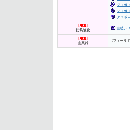
グロボブ
グロボコ
グロボ＝
[用途]
宝纏シ
防具強化
[用途]
【フィール
山菜爺