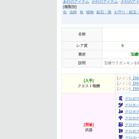
あ行のアイテム
か行のアイテム
さ行のア
[種類別]
虫
虫餌
魚
植物
鉱石・塊
お守り・鎧玉
名称
レア度
6
素材
宝纏
説明
宝纏ウラガンキンを
[
メイン
]
【特
[入手]
[
メイン
]
【特
クエスト報酬
[
メイン
]
【特
グロボウ
グロボパ
グロボク
グロボナ
[用途]
グロボゲ
武器
グロボブ
グロボバ