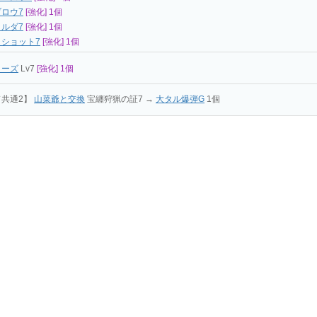
ロウ7
[強化] 1個
ルダ7
[強化] 1個
ショット7
[強化] 1個
リーズ
Lv7
[強化] 1個
ド共通2】
山菜爺と交換
宝纏狩猟の証7 →
大タル爆弾G
1個