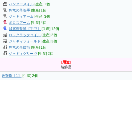
ハンターメイル
[生産] 1個
狗竜の革篭手
[生産] 1個
ジャギィアーム
[生産] 3個
ボロスアーム
[生産] 4個
城塞遊撃隊【手甲】
[生産] 12個
ロックラックコイル
[生産] 3個
ジャギィフォールド
[生産] 3個
狗竜の革臑当
[生産] 1個
ジャギィグリーヴ
[生産] 2個
[用途]
装飾品
攻撃珠【1】
[生産] 2個