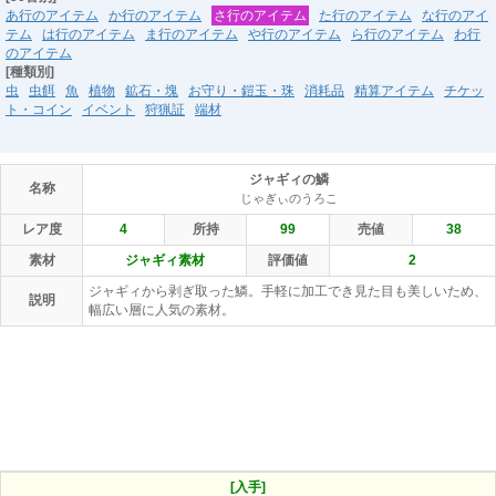
あ行のアイテム
か行のアイテム
さ行のアイテム
た行のアイテム
な行のアイ
テム
は行のアイテム
ま行のアイテム
や行のアイテム
ら行のアイテム
わ行
のアイテム
[種類別]
虫
虫餌
魚
植物
鉱石・塊
お守り・鎧玉・珠
消耗品
精算アイテム
チケッ
ト・コイン
イベント
狩猟証
端材
ジャギィの鱗
名称
じゃぎぃのうろこ
レア度
4
所持
99
売値
38
素材
ジャギィ素材
評価値
2
ジャギィから剥ぎ取った鱗。手軽に加工でき見た目も美しいため、
説明
幅広い層に人気の素材。
[入手]