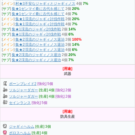
[
メイン
]
村★3不安なジャギィとジャギィノス
4個
7%
[
サブ
]
集★1ゼンマイ肴に古代を感じて
2個
20%
[
サブ
]
集★1ゼンマイ肴に古代を感じて
4個
7%
[
メイン
]
集★1渓流のジャギィ討伐作戦
2個
20%
[
メイン
]
集★1渓流のジャギィ討伐作戦
4個
7%
[
サブ
]
集★1渓流のジャギィ討伐作戦
2個
14%
[
サブ
]
集★1渓流のジャギィ討伐作戦
4個
6%
[
メイン
]
集★2渓流のジャギィノス退治
2個
100%
[
メイン
]
集★2渓流のジャギィノス退治
2個
14%
[
メイン
]
集★2渓流のジャギィノス退治
4個
6%
[
サブ
]
集★2渓流のジャギィノス退治
2個
20%
[
サブ
]
集★2渓流のジャギィノス退治
4個
7%
[用途]
武器
ボーンブレイド2
[強化] 5個
ソルジャーダガー
[生産] 4個
[強化] 2個
ソルジャーダガー
[生産] 4個
[強化] 2個
セインランス
[強化] 5個
[用途]
防具生産
ジャギィヘルム
[生産] 3個
ボロスヘルム
[生産] 4個