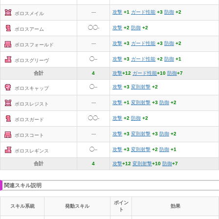
---
攻撃
+1
ガード性能
+3
防御
+2
ボロスメイル
◯◯-
攻撃
+2
防御
+2
ボロスアーム
---
攻撃
+3
ガード性能
+3
防御
+2
ボロスフォールド
◯--
攻撃
+3
ガード性能
+2
防御
+1
ボロスグリーヴ
合計
4
攻撃
+12
ガード性能
+10
防御
+7
◯--
攻撃
+3
変則射撃
+2
ボロスキャップ
---
攻撃
+1
変則射撃
+3
防御
+2
ボロスレジスト
◯◯-
攻撃
+2
防御
+2
ボロスガード
---
攻撃
+3
変則射撃
+3
防御
+2
ボロスコート
◯--
攻撃
+3
変則射撃
+2
防御
+1
ボロスレギンス
合計
4
攻撃
+12
変則射撃
+10
防御
+7
関連スキル説明
ポイン
スキル系統
発動スキル
効果
ト