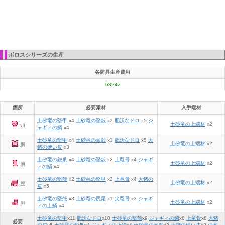
ボロスシリーズの生産
各防具生産費用
6324z
箇所
必要素材
入手端材
土砂竜の堅甲
x4
土砂竜の堅殻
x2
肥沃なドロ
x5
ジ
土砂竜の上端材
x2
頭
ャギィの鱗
x4
土砂竜の堅甲
x4
土砂竜の頭殻
x3
肥沃なドロ
x5
大
土砂竜の上端材
x2
胴
猪の硬い皮
x3
土砂竜の鋭爪
x4
土砂竜の堅殻
x2
上竜骨
x4
ジャギ
土砂竜の上端材
x2
腕
ィの鱗
x4
土砂竜の堅殻
x2
土砂竜の堅甲
x3
上竜骨
x4
大猪の
土砂竜の上端材
x2
腰
皮
x5
土砂竜の堅殻
x3
土砂竜の尻尾
x1
尖竜骨
x3
ジャギ
土砂竜の上端材
x2
脚
ィの上鱗
x4
土砂竜の堅甲
x
11
肥沃なドロ
x
10
土砂竜の堅殻
x
9
ジャギィの鱗
x
8
上竜骨
x
8
大猪
必要