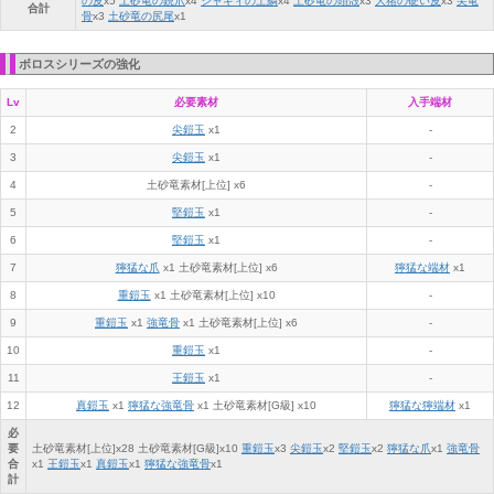
の皮
x
5
土砂竜の鋭爪
x
4
ジャギィの上鱗
x
4
土砂竜の頭殻
x
3
大猪の硬い皮
x
3
尖竜
合計
骨
x
3
土砂竜の尻尾
x
1
ボロスシリーズの強化
Lv
必要素材
入手端材
2
尖鎧玉
x1
-
3
尖鎧玉
x1
-
4
土砂竜素材[上位] x6
-
5
堅鎧玉
x1
-
6
堅鎧玉
x1
-
7
獰猛な爪
x1
土砂竜素材[上位] x6
獰猛な端材
x1
8
重鎧玉
x1 土砂竜素材[上位] x10
-
9
重鎧玉
x1
強竜骨
x1
土砂竜素材[上位] x6
-
10
重鎧玉
x1
-
11
王鎧玉
x1
-
12
真鎧玉
x1
獰猛な強竜骨
x1 土砂竜素材[G級] x10
獰猛な獰端材
x1
必
要
土砂竜素材[上位]x
28
土砂竜素材[G級]x
10
重鎧玉
x
3
尖鎧玉
x
2
堅鎧玉
x
2
獰猛な爪
x
1
強竜骨
合
x
1
王鎧玉
x
1
真鎧玉
x
1
獰猛な強竜骨
x
1
計