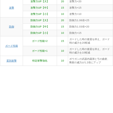
攻撃力UP【大】
20
攻撃力+20
攻撃
攻撃力UP【中】
15
攻撃力+15
攻撃力UP【小】
10
攻撃力+10
防御力UP【大】
20
防御力1.06倍+25
防御
防御力UP【中】
15
防御力1.03倍+20
防御力UP【小】
10
防御力+15
ガードした時の後退を抑え、ガード
ガード性能+2
15
時の威力を20軽減
ガード性能
ガードした時の後退を抑え、ガード
ガード性能+1
10
時の威力を10軽減
ボウガンの武器内蔵弾と弓の曲射、
変則射撃
特定射撃強化
10
剛射の威力が1.2倍にアップ