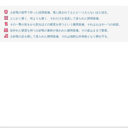
土砂竜の装甲で作った頭用装備。竜に踏まれてもヒビ一つ入らないほど頑丈。
とにかく硬く、何よりも硬く、それだけを追及して造られた胴用装備。
その一撃が岩をかち割るほどの硬度を持つという腕用装備。それはもはや一つの凶器。
並外れた硬度を持つ土砂竜の素材が使われた腰用装備。その姿はまるで要塞。
土砂竜の足を模して造られた脚用装備。それは強靭な外骨格となり脚を守る。