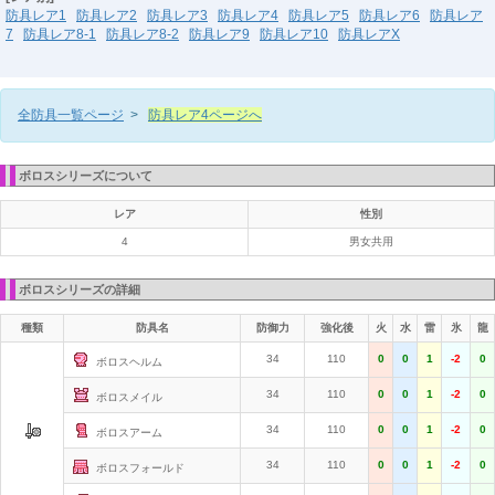
防具レア1
防具レア2
防具レア3
防具レア4
防具レア5
防具レア6
防具レア
7
防具レア8-1
防具レア8-2
防具レア9
防具レア10
防具レアX
全防具一覧ページ
>
防具レア4ページへ
ボロスシリーズについて
レア
性別
4
男女共用
ボロスシリーズの詳細
種類
防具名
防御力
強化後
火
水
雷
氷
龍
34
110
0
0
1
-2
0
ボロスヘルム
34
110
0
0
1
-2
0
ボロスメイル
34
110
0
0
1
-2
0
ボロスアーム
34
110
0
0
1
-2
0
ボロスフォールド