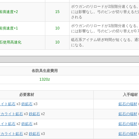
ボウガンのリロードが2段階分速くなる
装填速度+2
15
には影響なし。弓のビンが切り替えるだ
される
ボウガンのリロードが1段階分速くなる
装填速度+1
10
には影響なし。弓のビンの切り替えが0.
砥石系アイテム研ぎ時間が短くなる。通
石使用高速化
10
になる。
各防具生産費用
1320z
必要素材
入手端材
ライト鉱石
x3
鉄鉱石
x3
鉱石の端材
マカライト鉱石
x3
鉄鉱石
x2
鉱石の端材
ライト鉱石
x2
鉄鉱石
x4
鉱石の端材
マカライト鉱石
x2
鉄鉱石
x3
鉱石の端材