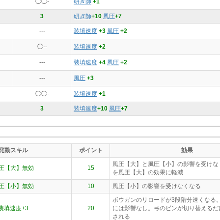
◯◯-
研ぎ師
+1
3
研ぎ師
+10
風圧
+7
---
装填速度
+3
風圧
+2
◯--
装填速度
+2
---
装填速度
+4
風圧
+2
---
風圧
+3
◯◯-
装填速度
+1
3
装填速度
+10
風圧
+7
発動スキル
ポイント
効果
風圧【大】と風圧【小】の影響を受けな
圧【大】無効
15
を風圧【大】の効果に軽減
圧【小】無効
10
風圧【小】の影響を受けなくなる
ボウガンのリロードが3段階分速くなる
装填速度+3
20
には影響なし。弓のビンが切り替えるだ
される