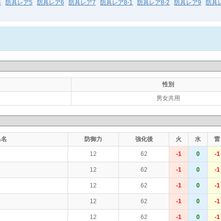
4
防具レア5
防具レア6
防具レア7
防具レア8-1
防具レア8-2
防具レア9
防具レ
性別
男女共用
具名
防御力
強化後
火
水
雷
12
62
-1
0
-1
12
62
-1
0
-1
12
62
-1
0
-1
12
62
-1
0
-1
12
62
-1
0
-1