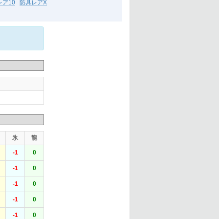
ア10
防具レアX
氷
龍
-1
0
-1
0
-1
0
-1
0
-1
0