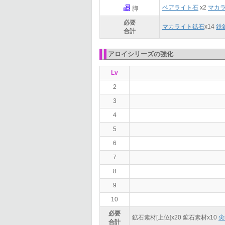
ベアライト石
x2
マカ
脚
必要
マカライト鉱石
x
14
鉄
合計
アロイシリーズの強化
Lv
2
3
4
5
6
7
8
9
10
必要
鉱石素材[上位]x
20
鉱石素材x
10
尖
合計