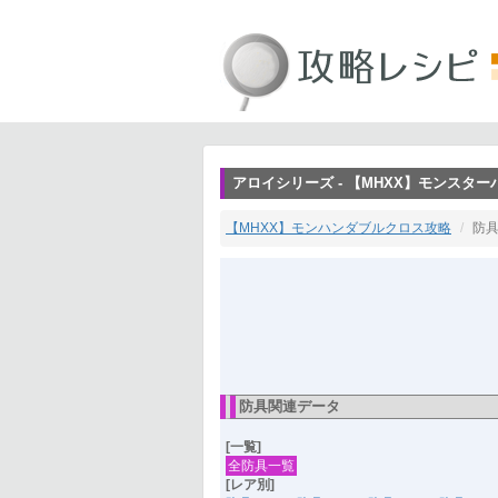
アロイシリーズ - 【MHXX】モンスタ
【MHXX】モンハンダブルクロス攻略
防具
防具関連データ
[一覧]
全防具一覧
[レア別]