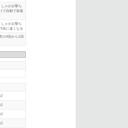
。しゃがみ撃ち
けで自動で装着
。しゃがみ撃ち
75倍に速くなる
常の4回から1回
x2
x2
x2
x2