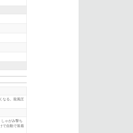
くなる。龍風圧
。しゃがみ撃ち
けで自動で装着