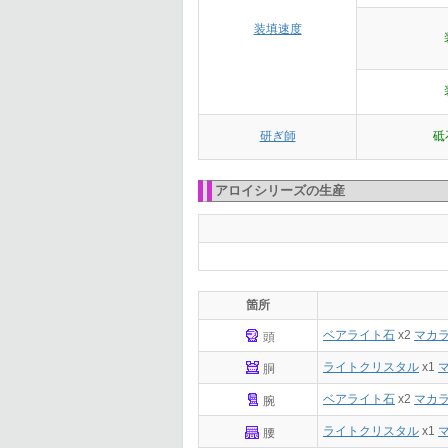
装填速度
研ぎ師
砥
アロイシリーズの生産
箇所
ベアライト石
x2
マカ
頭
ライトクリスタル
x1
胴
ベアライト石
x2
マカ
腕
ライトクリスタル
x1
腰