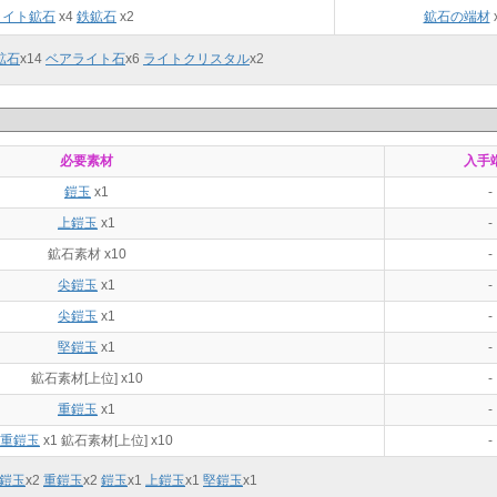
ライト鉱石
x4
鉄鉱石
x2
鉱石の端材
鉱石
x
14
ベアライト石
x
6
ライトクリスタル
x
2
必要素材
入手
鎧玉
x1
-
上鎧玉
x1
-
鉱石素材 x10
-
尖鎧玉
x1
-
尖鎧玉
x1
-
堅鎧玉
x1
-
鉱石素材[上位] x10
-
重鎧玉
x1
-
重鎧玉
x1 鉱石素材[上位] x10
-
鎧玉
x
2
重鎧玉
x
2
鎧玉
x
1
上鎧玉
x
1
堅鎧玉
x
1