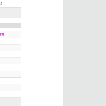
x2
端材