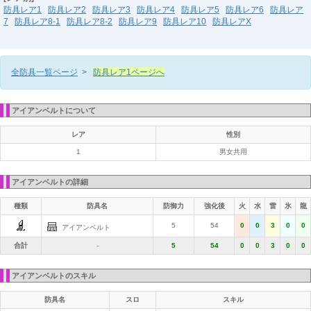
防具レア1
防具レア2
防具レア3
防具レア4
防具レア5
防具レア6
防具レア
7
防具レア8-1
防具レア8-2
防具レア9
防具レア10
防具レアX
全防具一覧ページ
>
防具レア1ページへ
アイアンベルトについて
レア
性別
1
男女共用
アイアンベルトの詳細
種類
防具名
防御力
強化後
火
水
雷
氷
龍
5
54
0
0
3
0
0
アイアンベルト
合計
-
5
54
0
0
3
0
0
アイアンベルトのスキル
防具名
スロ
スキル