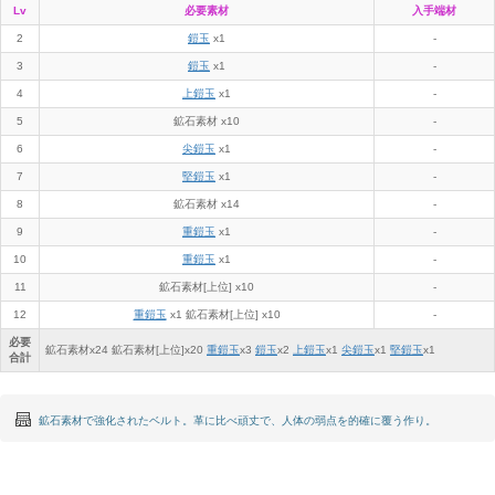
Lv
必要素材
入手端材
2
鎧玉
x1
-
3
鎧玉
x1
-
4
上鎧玉
x1
-
5
鉱石素材 x10
-
6
尖鎧玉
x1
-
7
堅鎧玉
x1
-
8
鉱石素材 x14
-
9
重鎧玉
x1
-
10
重鎧玉
x1
-
11
鉱石素材[上位] x10
-
12
重鎧玉
x1 鉱石素材[上位] x10
-
必要
鉱石素材x
24
鉱石素材[上位]x
20
重鎧玉
x
3
鎧玉
x
2
上鎧玉
x
1
尖鎧玉
x
1
堅鎧玉
x
1
合計
鉱石素材で強化されたベルト。革に比べ頑丈で、人体の弱点を的確に覆う作り。