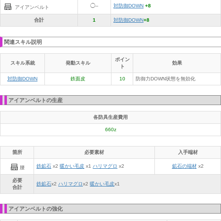
◯--
対防御DOWN
+8
アイアンベルト
合計
1
対防御DOWN
+8
関連スキル説明
ポイン
スキル系統
発動スキル
効果
ト
対防御DOWN
鉄面皮
10
防御力DOWN状態を無効化
アイアンベルトの生産
各防具生産費用
660z
箇所
必要素材
入手端材
鉄鉱石
x2
暖かい毛皮
x1
ハリマグロ
x2
鉱石の端材
x2
腰
必要
鉄鉱石
x
2
ハリマグロ
x
2
暖かい毛皮
x
1
合計
アイアンベルトの強化