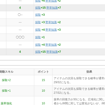
---
採取
+4
野草知識
+2
4
採取
+15
野草知識
+7
◯--
採取
+3
---
採取
+3
野草知識
+2
---
採取
+4
野草知識
+3
◯◯◯
採取
+1
---
採取
+4
野草知識
+2
4
採取
+15
野草知識
+7
発動スキル
ポイント
効果
アイテムの次回も採取できる確率が通常の2
採取+2
15
29/32になる。
アイテムの次回も採取できる確率が通常の2
採取+1
10
27/32になる。
薬草の回復力が30になる。広域化に関
薬草強化
10
者から仲間に対しては変化がないが、仲