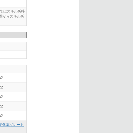
してはスキル所持
間からスキル所
x2
x2
x2
x2
x2
硬化薬グレート