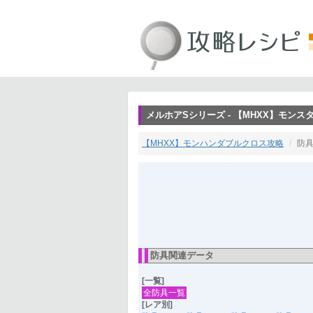
メルホアSシリーズ - 【MHXX】モン
【MHXX】モンハンダブルクロス攻略
防具
防具関連データ
[一覧]
全防具一覧
[レア別]