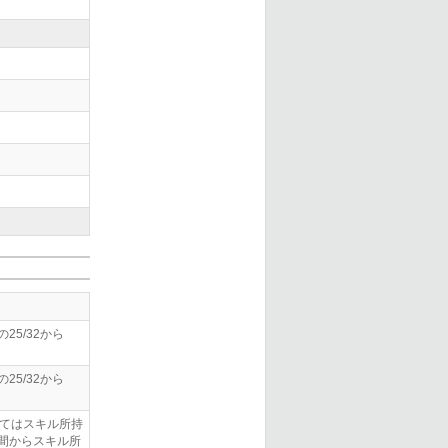
5/32から
5/32から
してはスキル所持
間からスキル所