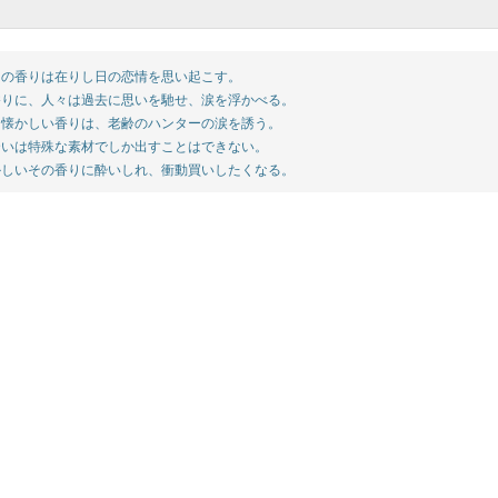
の香りは在りし日の恋情を思い起こす。
りに、人々は過去に思いを馳せ、涙を浮かべる。
懐かしい香りは、老齢のハンターの涙を誘う。
いは特殊な素材でしか出すことはできない。
しいその香りに酔いしれ、衝動買いしたくなる。