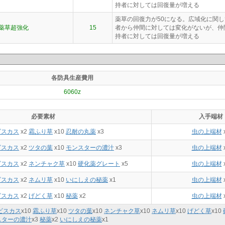
持者に対しては回復量が増える
薬草の回復力が50になる。広域化に関
薬草超強化
15
者から仲間に対しては変化がないが、仲
持者に対しては回復量が増える
各防具生産費用
6060z
必要素材
入手端材
ビスカス
x2
霜ふり草
x10
忍耐の丸薬
x3
虫の上端材
ビスカス
x2
ツタの葉
x10
モンスターの濃汁
x3
虫の上端材
ビスカス
x2
ネンチャク草
x10
硬化薬グレート
x5
虫の上端材
ビスカス
x2
ネムリ草
x10
いにしえの秘薬
x1
虫の上端材
ビスカス
x2
げどく草
x10
秘薬
x2
虫の上端材
ビスカス
x
10
霜ふり草
x
10
ツタの葉
x
10
ネンチャク草
x
10
ネムリ草
x
10
げどく草
x
10
スターの濃汁
x
3
秘薬
x
2
いにしえの秘薬
x
1