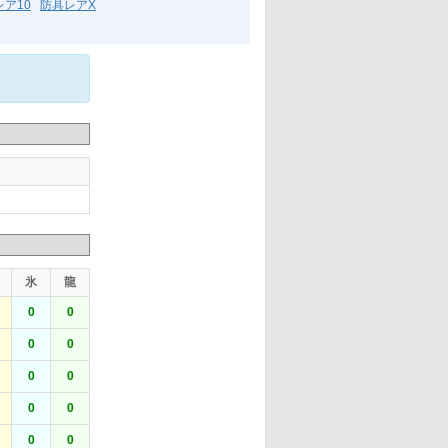
ア10
防具レアX
氷
龍
0
0
0
0
0
0
0
0
0
0