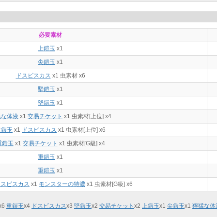
必要素材
上鎧玉
x1
尖鎧玉
x1
ドスビスカス
x1 虫素材 x6
堅鎧玉
x1
堅鎧玉
x1
猛な体液
x1
交易チケット
x1
虫素材[上位] x4
重鎧玉
x1
ドスビスカス
x1 虫素材[上位] x6
重鎧玉
x1
交易チケット
x1
虫素材[G級] x4
重鎧玉
x1
重鎧玉
x1
ドスビスカス
x1
モンスターの特濃
x1 虫素材[G級] x6
x
6
重鎧玉
x
4
ドスビスカス
x
3
堅鎧玉
x
2
交易チケット
x
2
上鎧玉
x
1
尖鎧玉
x
1
獰猛な体