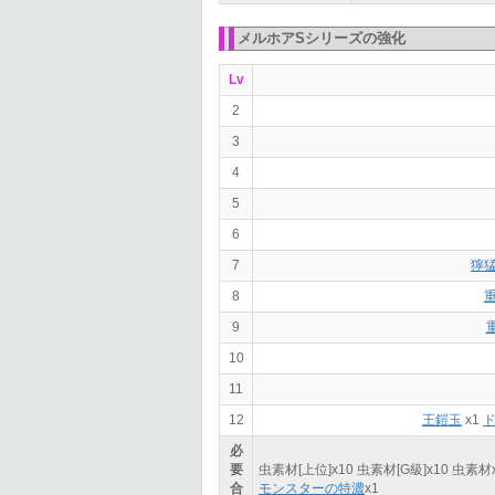
メルホアSシリーズの強化
Lv
2
3
4
5
6
7
獰
8
9
10
11
12
王鎧玉
x1
必
要
虫素材[上位]x
10
虫素材[G級]x
10
虫素材
合
モンスターの特濃
x
1