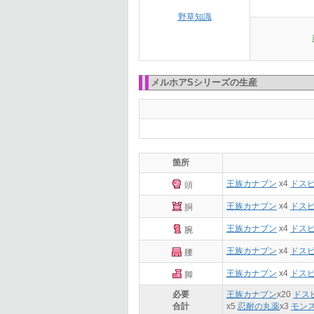
野草知識
メルホアSシリーズの生産
箇所
王族カナブン
x4
ドス
頭
王族カナブン
x4
ドス
胴
王族カナブン
x4
ドス
腕
王族カナブン
x4
ドス
腰
王族カナブン
x4
ドス
脚
必要
王族カナブン
x
20
ドス
合計
x
5
忍耐の丸薬
x
3
モン