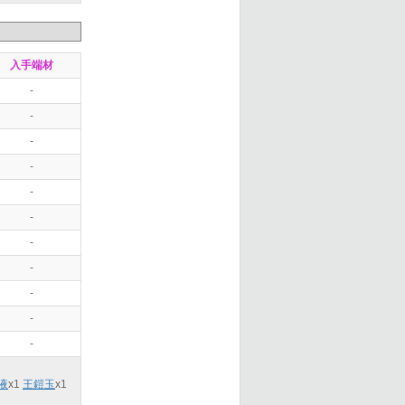
入手端材
-
-
-
-
-
-
-
-
-
-
-
液
x
1
王鎧玉
x
1