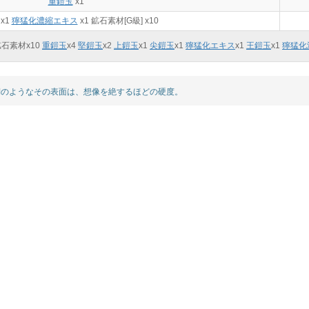
重鎧玉
x1
x1
獰猛化濃縮エキス
x1 鉱石素材[G級] x10
石素材x
10
重鎧玉
x
4
堅鎧玉
x
2
上鎧玉
x
1
尖鎧玉
x
1
獰猛化エキス
x
1
王鎧玉
x
1
獰猛化
のようなその表面は、想像を絶するほどの硬度。