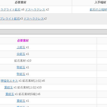
必要素材
入手端材
ドラグライト鉱石
x8
ドスヘラクレス
x2
鉱石の上端材
ブレライト鉱石
x
3
ドスヘラクレス
x
2
必要素材
上鎧玉
x1
尖鎧玉
x1
鉱石素材 x10
堅鎧玉
x1
堅鎧玉
x1
獰猛化エキス
x1
鉱石素材[上位] x6
重鎧玉
x1 鉱石素材[上位] x10
重鎧玉
x1
鉱石素材[G級] x6
重鎧玉
x1