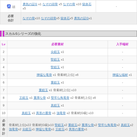
勇気の証G
x1
なぞの頭骨
x5
なぞの骨
x10
獄炎石
-
頭
x5
必要
なぞの骨
x
10
なぞの頭骨
x
5
獄炎石
x
5
勇気の証G
x
1
合計
スカルSシリーズの強化
Lv
必要素材
入手端材
2
尖鎧玉
x1
-
3
堅鎧玉
x1
-
4
堅鎧玉
x1
-
5
獰猛な竜骨
x1
骨素材[上位] x6
獰猛な端材
x1
6
重鎧玉
x1
-
7
重鎧玉
x1
骨素材[上位] x10
-
8
王鎧玉
x1
重厚な骨
x2
堅牢な鳥竜骨
x2 骨素材[上位] x6
-
9
真鎧玉
x1
-
10
真鎧玉
x1
異形の重骨
x1
強竜骨
x2 骨素材[G級] x10
-
必
要
骨素材[上位]x
22
骨素材[G級]x
10
堅鎧玉
x
2
重鎧玉
x
2
重厚な骨
x
2
堅牢な鳥竜骨
x
2
真鎧玉
x
2
合
強竜骨
x
2
尖鎧玉
x
1
獰猛な竜骨
x
1
王鎧玉
x
1
異形の重骨
x
1
計