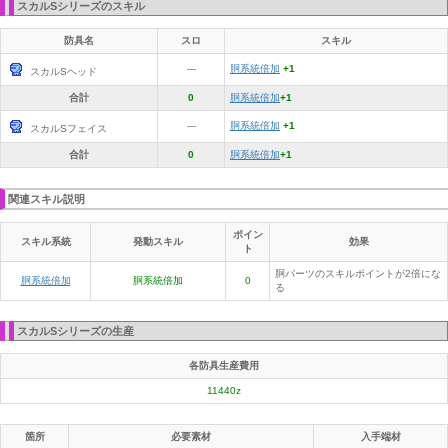
スカルSシリーズのスキル
防具名
スロ
スキル
---
胴系統倍加
+1
スカルSヘッド
合計
0
胴系統倍加
+1
---
胴系統倍加
+1
スカルSフェイス
合計
0
胴系統倍加
+1
関連スキル説明
ポイン
スキル系統
発動スキル
効果
ト
胴パーツのスキルポイントが2倍にな
胴系統倍加
胴系統倍加
0
る
スカルSシリーズの生産
各防具生産費用
11440z
箇所
必要素材
入手端材