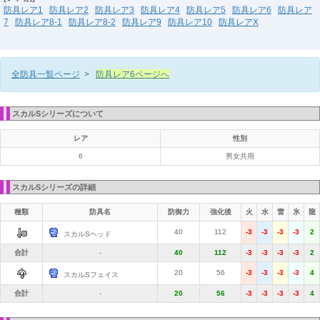
防具レア1
防具レア2
防具レア3
防具レア4
防具レア5
防具レア6
防具レア
7
防具レア8-1
防具レア8-2
防具レア9
防具レア10
防具レアX
全防具一覧ページ
>
防具レア6ページへ
スカルSシリーズについて
レア
性別
6
男女共用
スカルSシリーズの詳細
種類
防具名
防御力
強化後
火
水
雷
氷
龍
40
112
-3
-3
-3
-3
2
スカルSヘッド
合計
-
40
112
-3
-3
-3
-3
2
20
56
-3
-3
-3
-3
4
スカルSフェイス
合計
-
20
56
-3
-3
-3
-3
4