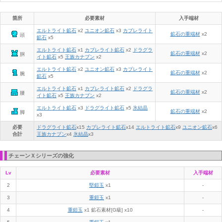
箇所
必要素材
入手端材
エルトライト鉱石
x2
ユニオン鉱石
x3
カブレライト
鉱石の重端材
x2
頭
鉱石
x5
エルトライト鉱石
x1
カブレライト鉱石
x2
ドラグラ
鉱石の重端材
x2
胴
イト鉱石
x5
王族カナブン
x2
エルトライト鉱石
x2
ユニオン鉱石
x3
カブレライト
鉱石の重端材
x2
腕
鉱石
x5
エルトライト鉱石
x1
カブレライト鉱石
x2
ドラグラ
鉱石の重端材
x2
腰
イト鉱石
x5
王族カナブン
x2
エルトライト鉱石
x3
ドラグライト鉱石
x5
氷結晶
鉱石の重端材
x2
脚
x3
必要
ドラグライト鉱石
x
15
カブレライト鉱石
x
14
エルトライト鉱石
x
9
ユニオン鉱石
x
6
合計
王族カナブン
x
4
氷結晶
x
3
チェーンＸシリーズの強化
Lv
必要素材
入手端材
2
堅鎧玉
x1
-
3
重鎧玉
x1
-
4
重鎧玉
x1 鉱石素材[G級] x10
-