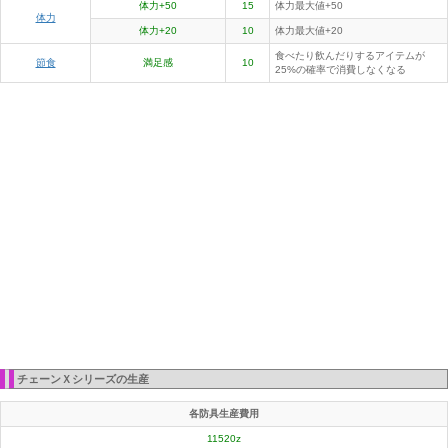
体力+50
15
体力最大値+50
体力
体力+20
10
体力最大値+20
食べたり飲んだりするアイテムが
節食
満足感
10
25%の確率で消費しなくなる
チェーンＸシリーズの生産
各防具生産費用
11520z