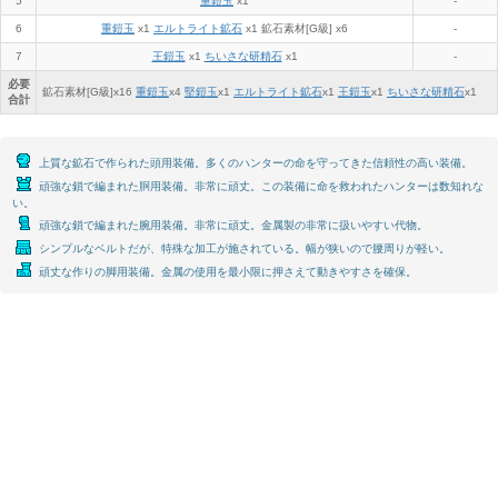
5
重鎧玉
x1
-
6
重鎧玉
x1
エルトライト鉱石
x1 鉱石素材[G級] x6
-
7
王鎧玉
x1
ちいさな研精石
x1
-
必要
鉱石素材[G級]x
16
重鎧玉
x
4
堅鎧玉
x
1
エルトライト鉱石
x
1
王鎧玉
x
1
ちいさな研精石
x
1
合計
上質な鉱石で作られた頭用装備。多くのハンターの命を守ってきた信頼性の高い装備。
頑強な鎖で編まれた胴用装備。非常に頑丈。この装備に命を救われたハンターは数知れな
い。
頑強な鎖で編まれた腕用装備。非常に頑丈。金属製の非常に扱いやすい代物。
シンプルなベルトだが、特殊な加工が施されている。幅が狭いので腰周りが軽い。
頑丈な作りの脚用装備。金属の使用を最小限に押さえて動きやすさを確保。