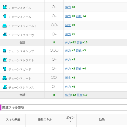
◯--
体力
+3
チェーンＸメイル
◯--
体力
+3
節食
+4
チェーンＸアーム
◯◯-
節食
+3
チェーンＸフォールド
◯--
体力
+5
チェーンＸグリーヴ
合計
8
体力
+12
節食
+10
◯◯◯
体力
+2
節食
+3
チェーンＸキャップ
◯--
体力
+3
チェーンＸレジスト
◯--
体力
+2
節食
+4
チェーンＸガード
◯◯-
節食
+3
チェーンＸコート
◯--
体力
+5
チェーンＸレギンス
合計
8
体力
+12
節食
+10
関連スキル説明
ポイン
スキル系統
発動スキル
効果
ト