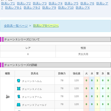
防具レア1
防具レア2
防具レア3
防具レア4
防具レア5
防具レア6
防具レア
7
防具レア8-1
防具レア8-2
防具レア9
防具レア10
防具レアX
全防具一覧ページ
>
防具レア8ページへ
チェーンＸシリーズについて
レア
性別
8
男女共用
チェーンＸシリーズの詳細
種類
防具名
防御力
強化後
火
水
雷
氷
龍
78
120
0
0
1
0
0
チェーンＸヘルム
78
120
0
0
1
0
0
チェーンＸメイル
78
120
0
0
1
0
0
チェーンＸアーム
78
120
0
0
1
0
0
チェーンＸフォールド