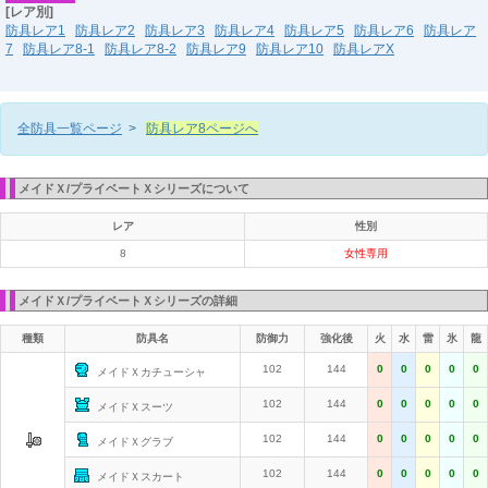
[レア別]
防具レア1
防具レア2
防具レア3
防具レア4
防具レア5
防具レア6
防具レア
7
防具レア8-1
防具レア8-2
防具レア9
防具レア10
防具レアX
全防具一覧ページ
>
防具レア8ページへ
メイドＸ/プライベートＸシリーズについて
レア
性別
8
女性専用
メイドＸ/プライベートＸシリーズの詳細
種類
防具名
防御力
強化後
火
水
雷
氷
龍
102
144
0
0
0
0
0
メイドＸカチューシャ
102
144
0
0
0
0
0
メイドＸスーツ
102
144
0
0
0
0
0
メイドＸグラブ
102
144
0
0
0
0
0
メイドＸスカート