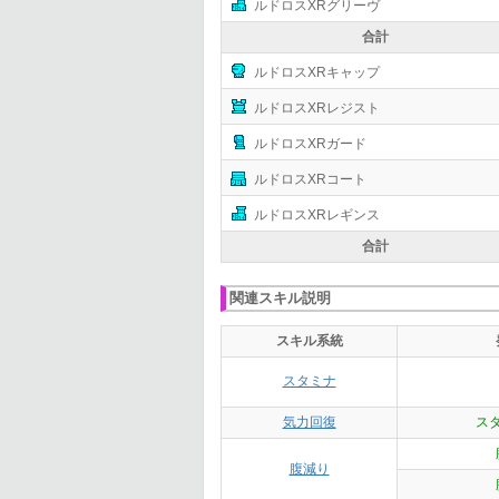
ルドロスXRグリーヴ
合計
ルドロスXRキャップ
ルドロスXRレジスト
ルドロスXRガード
ルドロスXRコート
ルドロスXRレギンス
合計
関連スキル説明
スキル系統
スタミナ
気力回復
ス
腹減り