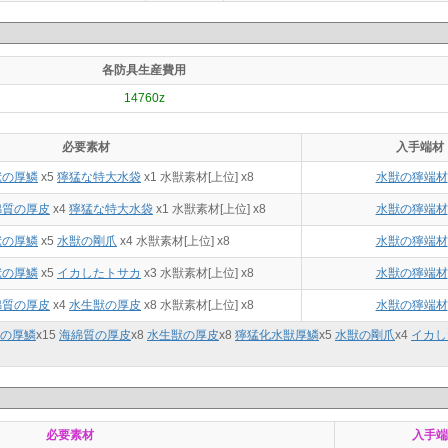
各防具生産費用
14760z
必要素材
入手端材
獣の厚鱗
x5
獰猛な特大水袋
x1 水獣素材[上位] x8
水獣の獰端材
綿質の厚皮
x4
獰猛な特大水袋
x1 水獣素材[上位] x8
水獣の獰端材
獣の厚鱗
x5
水獣の剛爪
x4 水獣素材[上位] x8
水獣の獰端材
獣の厚鱗
x5
イカしたトサカ
x3 水獣素材[上位] x8
水獣の獰端材
綿質の厚皮
x4
水生獣の厚皮
x8 水獣素材[上位] x8
水獣の獰端材
の厚鱗
x
15
海綿質の厚皮
x
8
水生獣の厚皮
x
8
獰猛化水獣厚鱗
x
5
水獣の剛爪
x
4
イカし
必要素材
入手端