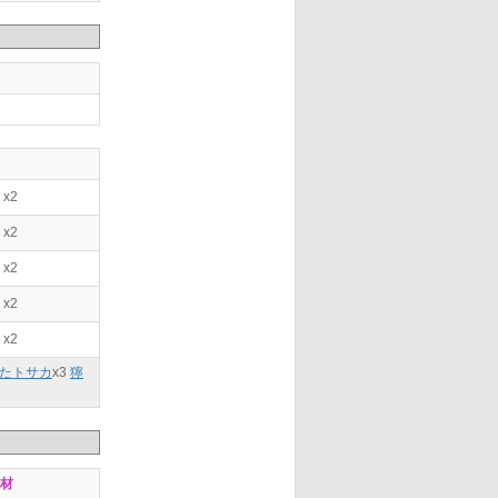
x2
x2
x2
x2
x2
たトサカ
x
3
獰
材