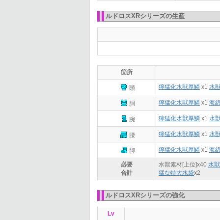
ルドロスXRシリーズの生産
箇所
獰猛化水獣厚鱗
x1
水
頭
獰猛化水獣厚鱗
x1
海
胴
獰猛化水獣厚鱗
x1
水
腕
獰猛化水獣厚鱗
x1
水
腰
獰猛化水獣厚鱗
x1
海
脚
必要
水獣素材[上位]x
40
水獣
合計
猛な特大水袋
x
2
ルドロスXRシリーズの強化
Lv