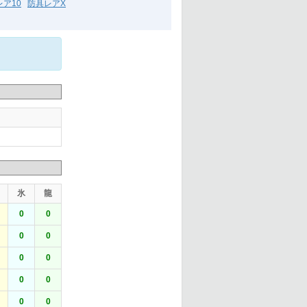
ア10
防具レアX
氷
龍
0
0
0
0
0
0
0
0
0
0