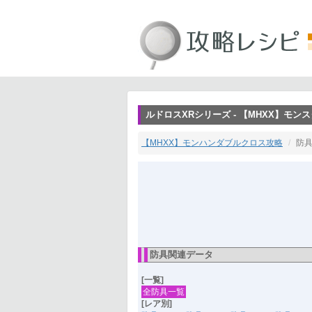
ルドロスXRシリーズ - 【MHXX】モ
【MHXX】モンハンダブルクロス攻略
防具
防具関連データ
[一覧]
全防具一覧
[レア別]