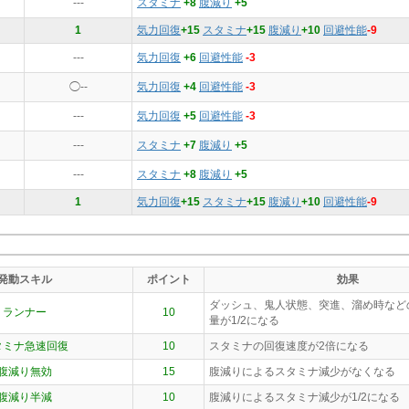
---
スタミナ
+8
腹減り
+5
1
気力回復
+15
スタミナ
+15
腹減り
+10
回避性能
-9
---
気力回復
+6
回避性能
-3
◯--
気力回復
+4
回避性能
-3
---
気力回復
+5
回避性能
-3
---
スタミナ
+7
腹減り
+5
---
スタミナ
+8
腹減り
+5
1
気力回復
+15
スタミナ
+15
腹減り
+10
回避性能
-9
発動スキル
ポイント
効果
ダッシュ、鬼人状態、突進、溜め時など
ランナー
10
量が1/2になる
タミナ急速回復
10
スタミナの回復速度が2倍になる
腹減り無効
15
腹減りによるスタミナ減少がなくなる
腹減り半減
10
腹減りによるスタミナ減少が1/2になる