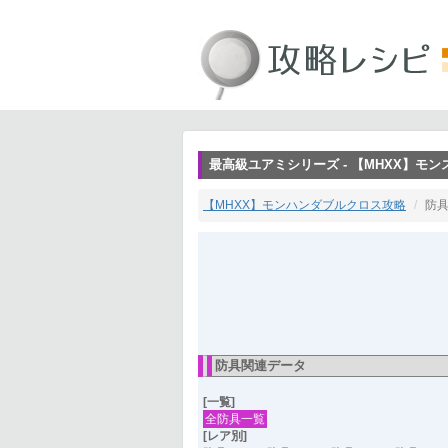
最高級ユアミシリーズ - 【MHXX】モ
【MHXX】モンハンダブルクロス攻略
防具
防具関連データ
[一覧]
全防具一覧
[レア別]