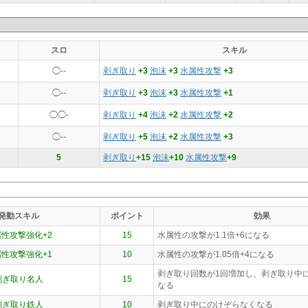
スロ
スキル
◯--
剥ぎ取り
+3
泡沫
+3
水属性攻撃
+3
◯--
剥ぎ取り
+3
泡沫
+3
水属性攻撃
+1
◯◯-
剥ぎ取り
+4
泡沫
+2
水属性攻撃
+2
◯--
剥ぎ取り
+5
泡沫
+2
水属性攻撃
+3
5
剥ぎ取り
+15
泡沫
+10
水属性攻撃
+9
発動スキル
ポイント
効果
性攻撃強化+2
15
水属性の攻撃が1.1倍+6になる
性攻撃強化+1
10
水属性の攻撃が1.05倍+4になる
剥ぎ取り回数が1回増加し、剥ぎ取り中
剥ぎ取り名人
15
なる
剥ぎ取り鉄人
10
剥ぎ取り中にのけぞらなくなる