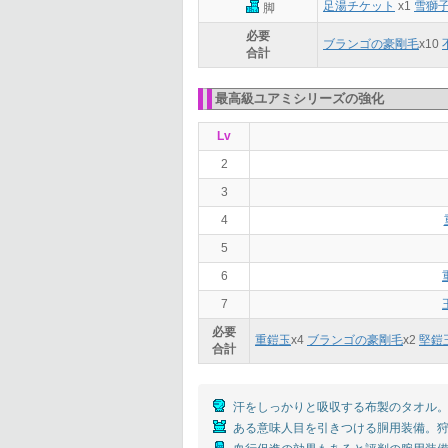
足湯チケット
x1
雪獅
脚
必要
ブランゴの豪剛毛
x
10
合計
最高級ユアミシリーズの強化
Lv
2
3
4
5
6
7
必要
重鎧玉
x
4
ブランゴの豪剛毛
x
2
堅鎧
合計
汗をしっかりと吸収する布製のタオル。
ある意味人目を引きつける胴用装備。狩