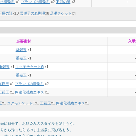
子の豪剛毛
x1
ブランゴの豪剛毛
x2
不屈の証
x3
-
不屈の証
x
10
雪獅子の豪剛毛
x
8
足湯チケット
x
4
必要素材
入手
堅鎧玉
x1
-
重鎧玉
x1
-
重鎧玉
x1
ユクモチケットG
x1
-
重鎧玉
x1
-
重鎧玉
x1
ブランゴの豪剛毛
x2
-
王鎧玉
x1
獰猛化濃縮エキス
x1
-
玉
x
1
ユクモチケットG
x
1
王鎧玉
x
1
獰猛化濃縮エキス
x
1
頭に載せて、お馴染みのスタイルを楽しもう。
りから帰ったらそのまま温泉に飛び込もう。