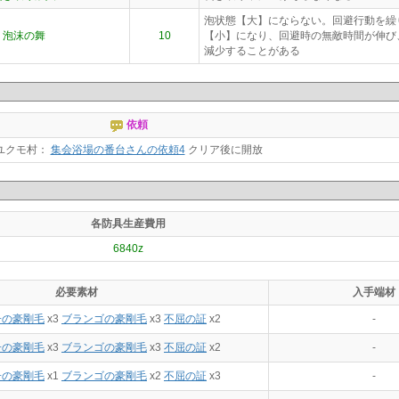
泡状態【大】にならない。回避行動を繰
泡沫の舞
10
【小】になり、回避時の無敵時間が伸び
減少することがある
依頼
ユクモ村：
集会浴場の番台さんの依頼4
クリア後に開放
各防具生産費用
6840z
必要素材
入手端材
子の豪剛毛
x3
ブランゴの豪剛毛
x3
不屈の証
x2
-
子の豪剛毛
x3
ブランゴの豪剛毛
x3
不屈の証
x2
-
子の豪剛毛
x1
ブランゴの豪剛毛
x2
不屈の証
x3
-