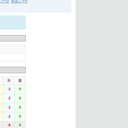
ア10
防具レアX
氷
龍
-2
0
-2
0
-2
0
-2
0
-8
0