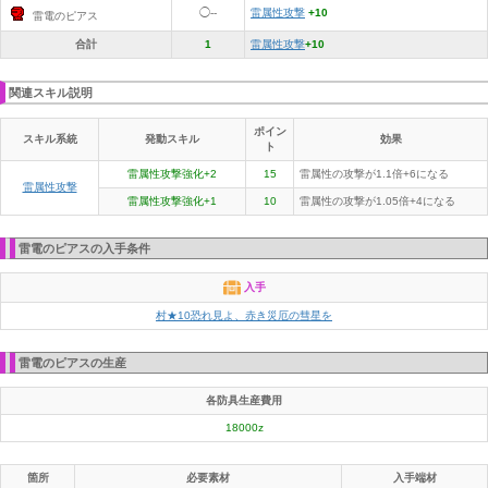
◯--
雷属性攻撃
+10
雷電のピアス
合計
1
雷属性攻撃
+10
関連スキル説明
ポイン
スキル系統
発動スキル
効果
ト
雷属性攻撃強化+2
15
雷属性の攻撃が1.1倍+6になる
雷属性攻撃
雷属性攻撃強化+1
10
雷属性の攻撃が1.05倍+4になる
雷電のピアスの入手条件
入手
村★10恐れ見よ、赤き災厄の彗星を
雷電のピアスの生産
各防具生産費用
18000z
箇所
必要素材
入手端材