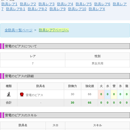
防具レア1
防具レア2
防具レア3
防具レア4
防具レア5
防具レア6
防具レア
7
防具レア8-1
防具レア8-2
防具レア9
防具レア10
防具レアX
全防具一覧ページ
>
防具レア7ページへ
雷電のピアスについて
レア
性別
7
男女共用
雷電のピアスの詳細
種類
防具名
防御力
強化後
火
水
雷
氷
龍
30
66
0
0
0
0
0
雷電のピアス
合計
-
30
66
0
0
0
0
0
雷電のピアスのスキル
防具名
スロ
スキル