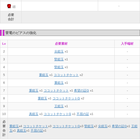
-
頭
必要
合計
雷電のピアスの強化
Lv
必要素材
入手端材
2
尖鎧玉
x1
-
3
堅鎧玉
x1
-
4
堅鎧玉
x1
-
5
重鎧玉
x1
ココットチケット
x2
-
6
重鎧玉
x1
-
7
重鎧玉
x1
ココットチケット
x1
希望の証G
x1
-
8
重鎧玉
x1
ココットチケットG
x2
-
9
王鎧玉
x1
-
10
真鎧玉
x1
ココットチケットG
x1
不屈の証
x1
-
必
要
重鎧玉
x
4
ココットチケット
x
3
ココットチケットG
x
3
堅鎧玉
x
2
尖鎧玉
x
1
希望の証G
x
1
王鎧
合
玉
x
1
真鎧玉
x
1
不屈の証
x
1
計