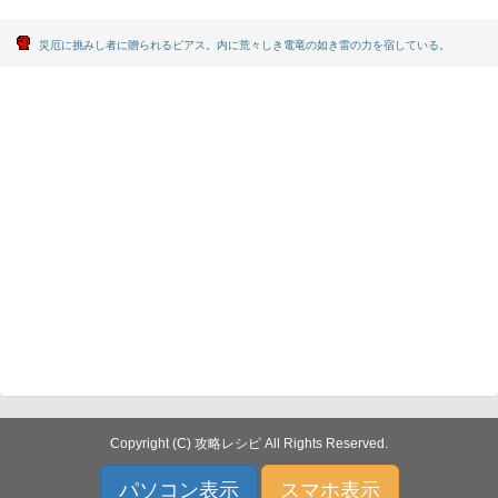
災厄に挑みし者に贈られるピアス。内に荒々しき電竜の如き雷の力を宿している。
Copyright (C) 攻略レシピ All Rights Reserved.
パソコン表示
スマホ表示