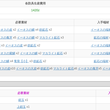
各防具生産費用
1420z
必要素材
入手端材
ーオスの皮
x2
イーオスの鱗
x4
鉄鉱石
x2
イーオスの端
オスの毒牙
x5
イーオスの鱗
x2
マカライト鉱石
x3
鉱石の端材
袋
x3
イーオスの皮
x4
鉄鉱石
x2
イーオスの端
ーオスの紫鱗
x2
イーオスの鱗
x2
マカライト鉱石
x3
イーオスの端
オスの鱗
x4
竜骨【小】
x3
鉄鉱石
x2
鉱石の端材
オスの皮
x
10
イーオスの大皮
x
6
鉄鉱石
x
6
マカライト鉱石
x
6
イーオスの毒牙
x
5
イー
必要素材
鎧玉
x1
上鎧玉
x1