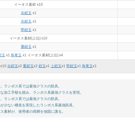
イーオス素材 x10
尖鎧玉
x1
尖鎧玉
x1
堅鎧玉
x1
イーオス素材[上位] x10
重鎧玉
x1
鎧玉
x1
鳥竜玉
x1 イーオス素材[上位] x4
x
10
尖鎧玉
x
2
重鎧玉
x
2
鎧玉
x
1
上鎧玉
x
1
堅鎧玉
x
1
鳥竜玉
x
1
。ランポス系では最強クラスの防具。
な加工手順を踏み、ランポス系最強クラスを実現。
。ランポス系では最強クラスの防具。
が少ない構造を実現したランポス系最強防具。
ス素材が、使用者の両脚を強固に護る。