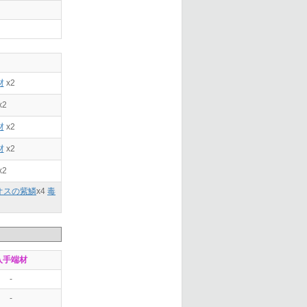
材
x2
x2
材
x2
材
x2
x2
オスの紫鱗
x
4
毒
入手端材
-
-