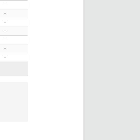
-
-
-
-
-
-
-