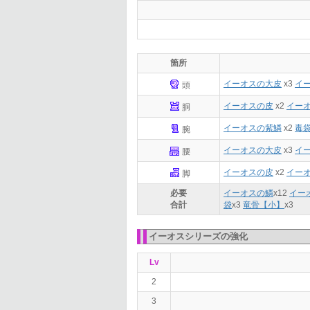
箇所
イーオスの大皮
x3
イ
頭
イーオスの皮
x2
イー
胴
イーオスの紫鱗
x2
毒
腕
イーオスの大皮
x3
イ
腰
イーオスの皮
x2
イー
脚
必要
イーオスの鱗
x
12
イー
合計
袋
x
3
竜骨【小】
x
3
イーオスシリーズの強化
Lv
2
3