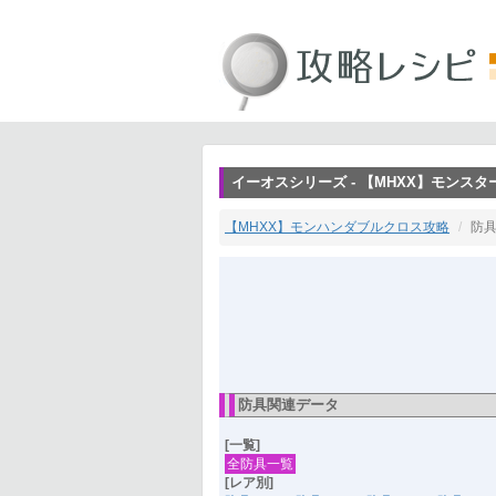
イーオスシリーズ - 【MHXX】モンス
【MHXX】モンハンダブルクロス攻略
防具
防具関連データ
[一覧]
全防具一覧
[レア別]