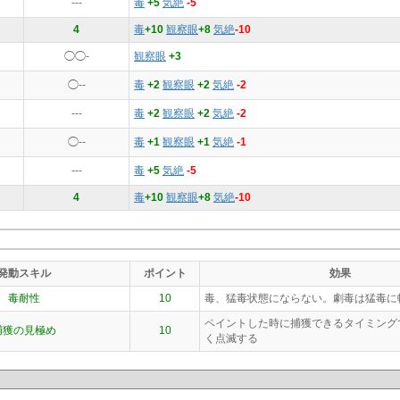
---
毒
+5
気絶
-5
4
毒
+10
観察眼
+8
気絶
-10
◯◯-
観察眼
+3
◯--
毒
+2
観察眼
+2
気絶
-2
---
毒
+2
観察眼
+2
気絶
-2
◯--
毒
+1
観察眼
+1
気絶
-1
---
毒
+5
気絶
-5
4
毒
+10
観察眼
+8
気絶
-10
発動スキル
ポイント
効果
毒耐性
10
毒、猛毒状態にならない。劇毒は猛毒に
ペイントした時に捕獲できるタイミング
捕獲の見極め
10
く点滅する