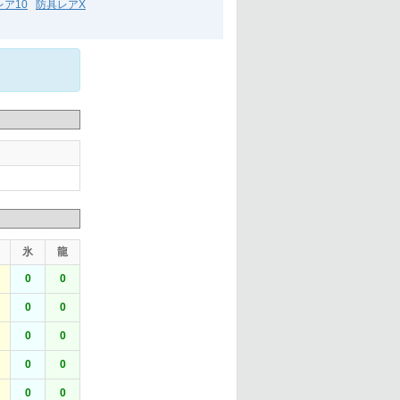
ア10
防具レアX
氷
龍
0
0
0
0
0
0
0
0
0
0