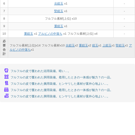
6
尖鎧玉
x1
-
7
堅鎧玉
x1
-
8
フルフル素材[上位] x10
-
9
重鎧玉
x1
-
10
重鎧玉
x1
アルビノの中落ち
x1 フルフル素材[上位] x4
-
必
要
フルフル素材[上位]x
14
フルフル素材x
10
尖鎧玉
x
2
重鎧玉
x
2
鎧玉
x
1
上鎧玉
x
1
堅鎧玉
x
1
ア
合
ルビノの中落ち
x
1
計
フルフルの皮で覆われた頭用装備。暗い…。
フルフルの皮で覆われた胴用装備。着用したときの一体感が魅力？の一品。
フルフルの皮で覆われた腕用装備。ヒンヤリした素材が案外心地よい…。
フルフルの皮で覆われた腰用装備。着用したときの一体感が魅力？の一品。
フルフルの皮で覆われた脚用装備。ヒンヤリした素材が案外心地よい…。