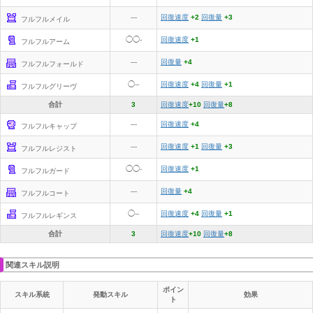
---
回復速度
+2
回復量
+3
フルフルメイル
◯◯-
回復速度
+1
フルフルアーム
---
回復量
+4
フルフルフォールド
◯--
回復速度
+4
回復量
+1
フルフルグリーヴ
合計
3
回復速度
+10
回復量
+8
---
回復速度
+4
フルフルキャップ
---
回復速度
+1
回復量
+3
フルフルレジスト
◯◯-
回復速度
+1
フルフルガード
---
回復量
+4
フルフルコート
◯--
回復速度
+4
回復量
+1
フルフルレギンス
合計
3
回復速度
+10
回復量
+8
関連スキル説明
ポイン
スキル系統
発動スキル
効果
ト