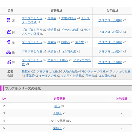
箇所
必要素材
入手端材
ブヨブヨした皮
x2
電気袋
x1
大地の結晶
x4
モンス
ブヨブヨした端材
x2
頭
ターの体液
x2
ブヨブヨした皮
x2
鉄鉱石
x8
イーオスの皮
x2
モン
ブヨブヨした端材
x2
胴
スターの体液
x2
ブヨブヨした皮
x2
電気袋
x1
鉄鉱石
x6
雷光虫
x1
ブヨブヨした端材
x2
腕
ブヨブヨした皮
x2
鉄鉱石
x8
ゴム質の皮
x1
ブヨブヨした端材
x2
腰
ブヨブヨした皮
x2
マカライト鉱石
x2
ファンゴの毛
ブヨブヨした端材
x2
脚
皮
x3
必要
鉄鉱石
x
22
ブヨブヨした皮
x
10
大地の結晶
x
4
モンスターの体液
x
4
ファンゴの毛皮
合計
x
3
電気袋
x
2
イーオスの皮
x
2
マカライト鉱石
x
2
雷光虫
x
1
ゴム質の皮
x
1
フルフルシリーズの強化
Lv
必要素材
入手端材
2
鎧玉
x1
-
3
上鎧玉
x1
-
4
フルフル素材 x10
-
5
尖鎧玉
x1
-