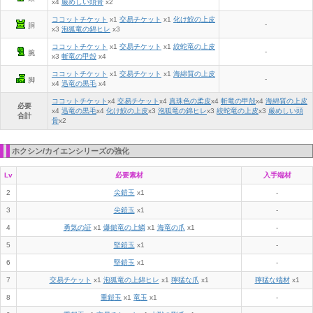
x4
厳めしい頭骨
x2
ココットチケット
x1
交易チケット
x1
化け鮫の上皮
-
胴
x3
泡狐竜の錦ヒレ
x3
ココットチケット
x1
交易チケット
x1
絞蛇竜の上皮
-
腕
x3
斬竜の甲殻
x4
ココットチケット
x1
交易チケット
x1
海綿質の上皮
-
脚
x4
迅竜の黒毛
x4
ココットチケット
x
4
交易チケット
x
4
真珠色の柔皮
x
4
斬竜の甲殻
x
4
海綿質の上皮
必要
x
4
迅竜の黒毛
x
4
化け鮫の上皮
x
3
泡狐竜の錦ヒレ
x
3
絞蛇竜の上皮
x
3
厳めしい頭
合計
骨
x
2
ホクシン/カイエンシリーズの強化
Lv
必要素材
入手端材
2
尖鎧玉
x1
-
3
尖鎧玉
x1
-
4
勇気の証
x1
爆鎚竜の上鱗
x1
海竜の爪
x1
-
5
堅鎧玉
x1
-
6
堅鎧玉
x1
-
7
交易チケット
x1
泡狐竜の上錦ヒレ
x1
獰猛な爪
x1
獰猛な端材
x1
8
重鎧玉
x1
竜玉
x1
-