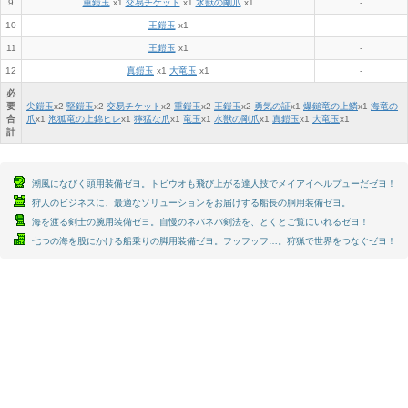
9
重鎧玉
x1
交易チケット
x1
水獣の剛爪
x1
-
10
王鎧玉
x1
-
11
王鎧玉
x1
-
12
真鎧玉
x1
大竜玉
x1
-
必
要
尖鎧玉
x
2
堅鎧玉
x
2
交易チケット
x
2
重鎧玉
x
2
王鎧玉
x
2
勇気の証
x
1
爆鎚竜の上鱗
x
1
海竜の
合
爪
x
1
泡狐竜の上錦ヒレ
x
1
獰猛な爪
x
1
竜玉
x
1
水獣の剛爪
x
1
真鎧玉
x
1
大竜玉
x
1
計
潮風になびく頭用装備ゼヨ。トビウオも飛び上がる達人技でメイアイヘルプューだゼヨ！
狩人のビジネスに、最適なソリューションをお届けする船長の胴用装備ゼヨ。
海を渡る剣士の腕用装備ゼヨ。自慢のネバネバ剣法を、とくとご覧にいれるゼヨ！
七つの海を股にかける船乗りの脚用装備ゼヨ。フッフッフ…。狩猟で世界をつなぐゼヨ！