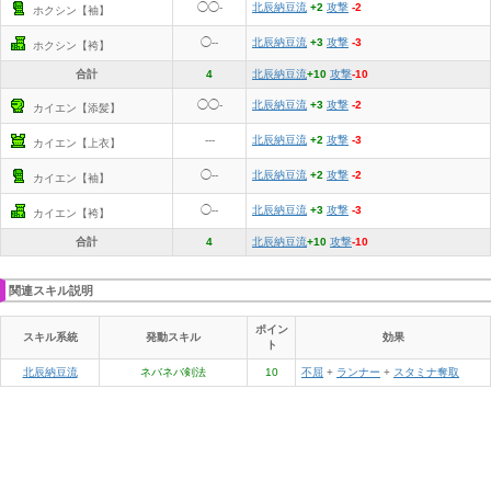
◯◯-
北辰納豆流
+2
攻撃
-2
ホクシン【袖】
◯--
北辰納豆流
+3
攻撃
-3
ホクシン【袴】
合計
4
北辰納豆流
+10
攻撃
-10
◯◯-
北辰納豆流
+3
攻撃
-2
カイエン【添髪】
---
北辰納豆流
+2
攻撃
-3
カイエン【上衣】
◯--
北辰納豆流
+2
攻撃
-2
カイエン【袖】
◯--
北辰納豆流
+3
攻撃
-3
カイエン【袴】
合計
4
北辰納豆流
+10
攻撃
-10
関連スキル説明
ポイン
スキル系統
発動スキル
効果
ト
北辰納豆流
ネバネバ剣法
10
不屈
+
ランナー
+
スタミナ奪取