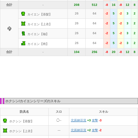
合計
-
208
512
-8
16
-8
12
8
26
64
-2
5
-2
3
2
カイエン【添髪】
26
64
-2
5
-2
3
2
カイエン【上衣】
26
64
-2
5
-2
3
2
カイエン【袖】
26
64
-2
5
-2
3
2
カイエン【袴】
合計
-
104
256
-8
20
-8
12
8
ホクシン/カイエンシリーズのスキル
防具名
スロ
スキル
◯--
北辰納豆流
+3
攻撃
-3
ホクシン【添髪】
---
北辰納豆流
+2
攻撃
-2
ホクシン【上衣】