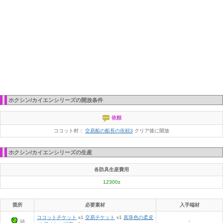
ホクシン/カイエンシリーズの開放条件
依頼
ココット村：
交易船の船長の依頼3
クリア後に開放
ホクシン/カイエンシリーズの生産
各防具生産費用
12300z
箇所
必要素材
入手端材
ココットチケット
x1
交易チケット
x1
真珠色の柔皮
-
頭