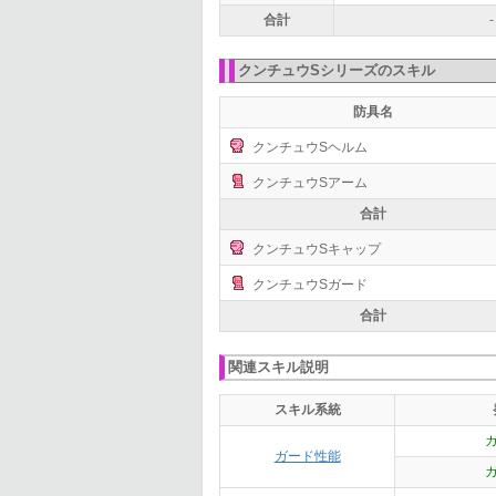
合計
-
クンチュウSシリーズのスキル
防具名
クンチュウSヘルム
クンチュウSアーム
合計
クンチュウSキャップ
クンチュウSガード
合計
関連スキル説明
スキル系統
ガード性能