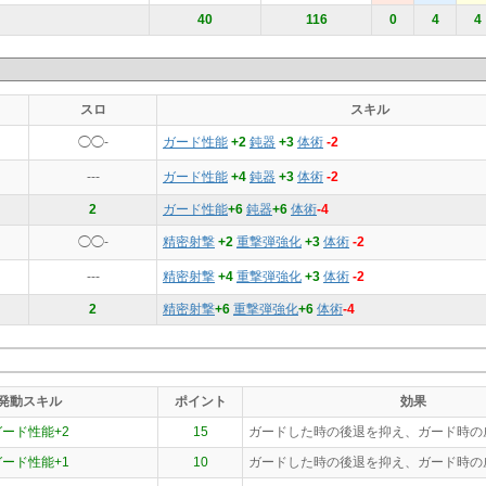
40
116
0
4
4
スロ
スキル
◯◯-
ガード性能
+2
鈍器
+3
体術
-2
---
ガード性能
+4
鈍器
+3
体術
-2
2
ガード性能
+6
鈍器
+6
体術
-4
◯◯-
精密射撃
+2
重撃弾強化
+3
体術
-2
---
精密射撃
+4
重撃弾強化
+3
体術
-2
2
精密射撃
+6
重撃弾強化
+6
体術
-4
発動スキル
ポイント
効果
ガード性能+2
15
ガードした時の後退を抑え、ガード時の
ガード性能+1
10
ガードした時の後退を抑え、ガード時の