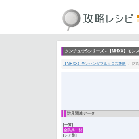
クンチュウSシリーズ - 【MHXX】モ
【MHXX】モンハンダブルクロス攻略
防具
防具関連データ
[一覧]
全防具一覧
[レア別]