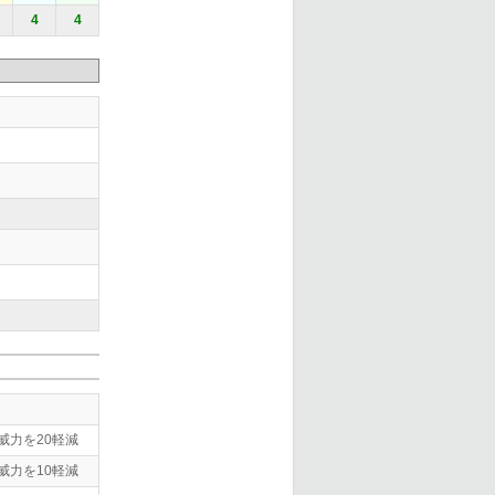
4
4
威力を20軽減
威力を10軽減