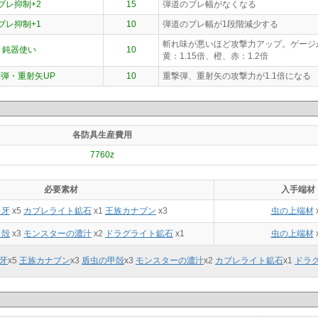
ブレ抑制+2
15
弾道のブレ幅がなくなる
ブレ抑制+1
10
弾道のブレ幅が1段階減少する
斬れ味が悪いほど攻撃力アップ。ゲージが
鈍器使い
10
黄：1.15倍、橙、赤：1.2倍
弾・重射矢UP
10
重撃弾、重射矢の攻撃力が1.1倍になる
各防具生産費用
7760z
必要素材
入手端材
た牙
x5
カブレライト鉱石
x1
王族カナブン
x3
虫の上端材
甲殻
x3
モンスターの濃汁
x2
ドラグライト鉱石
x1
虫の上端材
牙
x
5
王族カナブン
x
3
盾虫の甲殻
x
3
モンスターの濃汁
x
2
カブレライト鉱石
x
1
ドラ