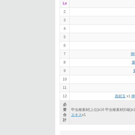
Lv
2
3
4
5
6
7
獰
8
9
10
11
12
真鎧玉
x1
獰
必
要
甲虫種素材[上位]x
16
甲虫種素材[G級]x
合
エキス
x
1
計