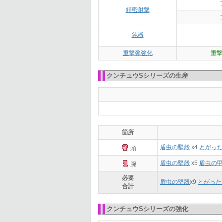
精密射撃
鈍器
重撃弾強化
重撃
クンチュウSシリーズの生産
箇所
盾虫の堅殻
x4
とがっ
頭
盾虫の堅殻
x5
盾虫の
腕
必要
盾虫の堅殻
x
9
とがった
合計
クンチュウSシリーズの強化