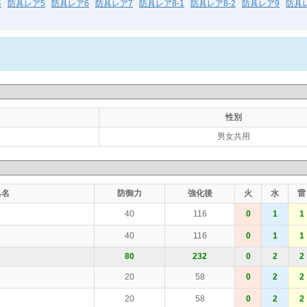
4
防具レア5
防具レア6
防具レア7
防具レア8-1
防具レア8-2
防具レア9
防具レ
性別
男女共用
具名
防御力
強化後
火
水
雷
40
116
0
1
1
40
116
0
1
1
80
232
0
2
2
20
58
0
2
2
20
58
0
2
2