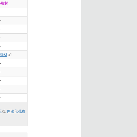
手端材
-
-
-
-
-
端材
x1
-
-
-
-
-
玉
x
1
獰猛化濃縮