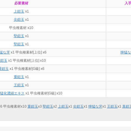
必要素材
入
上鎧玉
x1
尖鎧玉
x1
甲虫種素材 x10
堅鎧玉
x1
堅鎧玉
x1
猛な牙
x1
甲虫種素材[上位] x6
獰猛な
重鎧玉
x1 甲虫種素材[上位] x10
重鎧玉
x1
甲虫種素材[G級] x6
重鎧玉
x1
王鎧玉
x1
猛化濃縮エキス
x1 甲虫種素材[G級] x10
16
甲虫種素材x
10
重鎧玉
x
3
堅鎧玉
x
2
上鎧玉
x
1
尖鎧玉
x
1
獰猛な牙
x
1
王鎧玉
x
1
真鎧