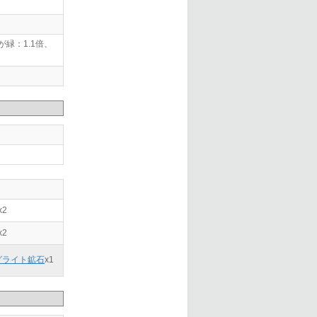
緑：1.1倍、
x2
x2
グライト鉱石
x
1