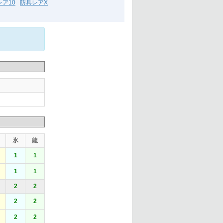
ア10
防具レアX
氷
龍
1
1
1
1
2
2
2
2
2
2