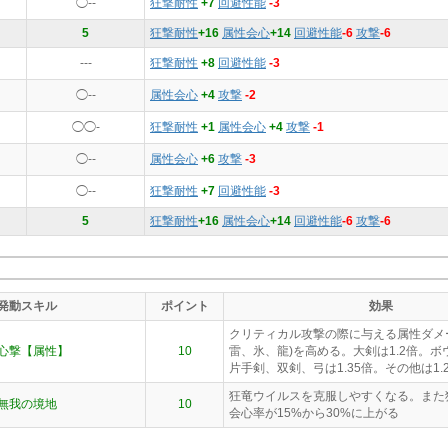
◯--
狂撃耐性
+7
回避性能
-3
5
狂撃耐性
+16
属性会心
+14
回避性能
-6
攻撃
-6
---
狂撃耐性
+8
回避性能
-3
◯--
属性会心
+4
攻撃
-2
◯◯-
狂撃耐性
+1
属性会心
+4
攻撃
-1
◯--
属性会心
+6
攻撃
-3
◯--
狂撃耐性
+7
回避性能
-3
5
狂撃耐性
+16
属性会心
+14
回避性能
-6
攻撃
-6
発動スキル
ポイント
効果
クリティカル攻撃の際に与える属性ダメ
心撃【属性】
10
雷、氷、龍)を高める。大剣は1.2倍。ボウ
片手剣、双剣、弓は1.35倍。その他は1.
狂竜ウイルスを克服しやすくなる。また
無我の境地
10
会心率が15%から30%に上がる