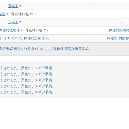
重鎧玉
x1
-
鎧玉
x1 骨素材[G級] x10
-
王鎧玉
x1
-
獰猛な強竜骨
x1 骨素材[G級] x6
獰猛な獰端
禍々しい冥布
x1
獰猛な重竜骨
x1
獰猛な獰猛端
真鎧玉
x
2
獰猛な強竜骨
x
1
禍々しい冥布
x
1
獰猛な重竜骨
x
1
引き出した、異色のデスギア装備。
引き出した、異色のデスギア装備。
引き出した、異色のデスギア装備。
引き出した、異色のデスギア装備。
引き出した、異色のデスギア装備。