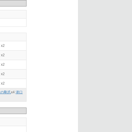
x2
x2
x2
x2
x2
獣の剛爪
x
4
潜口