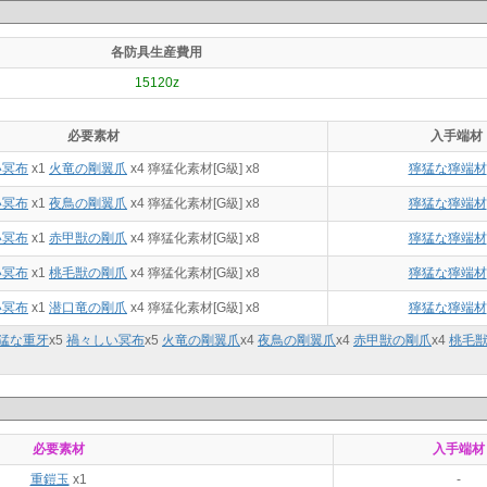
各防具生産費用
15120z
必要素材
入手端材
い冥布
x1
火竜の剛翼爪
x4 獰猛化素材[G級] x8
獰猛な獰端材
い冥布
x1
夜鳥の剛翼爪
x4 獰猛化素材[G級] x8
獰猛な獰端材
い冥布
x1
赤甲獣の剛爪
x4 獰猛化素材[G級] x8
獰猛な獰端材
い冥布
x1
桃毛獣の剛爪
x4 獰猛化素材[G級] x8
獰猛な獰端材
い冥布
x1
潜口竜の剛爪
x4 獰猛化素材[G級] x8
獰猛な獰端材
猛な重牙
x
5
禍々しい冥布
x
5
火竜の剛翼爪
x
4
夜鳥の剛翼爪
x
4
赤甲獣の剛爪
x
4
桃毛
必要素材
入手端材
重鎧玉
x1
-