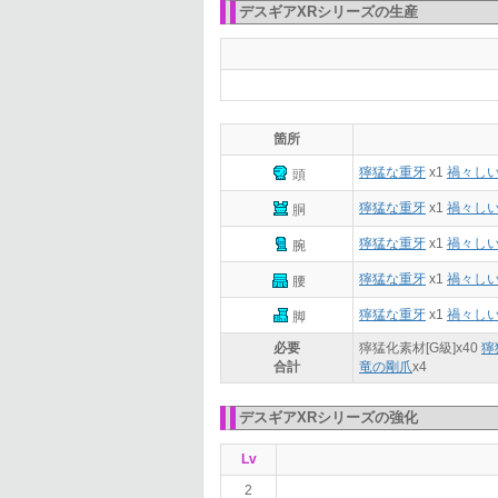
デスギアXRシリーズの生産
箇所
獰猛な重牙
x1
禍々し
頭
獰猛な重牙
x1
禍々し
胴
獰猛な重牙
x1
禍々し
腕
獰猛な重牙
x1
禍々し
腰
獰猛な重牙
x1
禍々し
脚
必要
獰猛化素材[G級]x
40
獰
合計
竜の剛爪
x
4
デスギアXRシリーズの強化
Lv
2