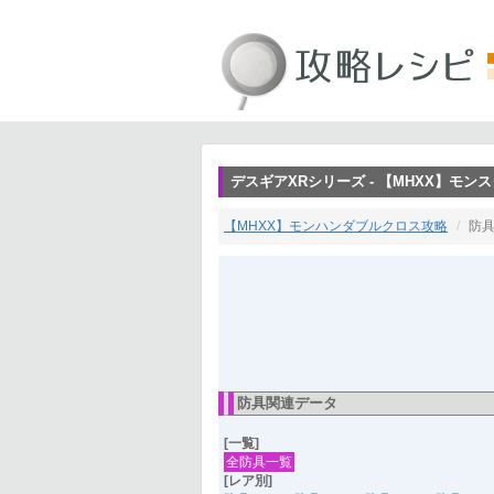
デスギアXRシリーズ - 【MHXX】モ
【MHXX】モンハンダブルクロス攻略
防具
防具関連データ
[一覧]
全防具一覧
[レア別]