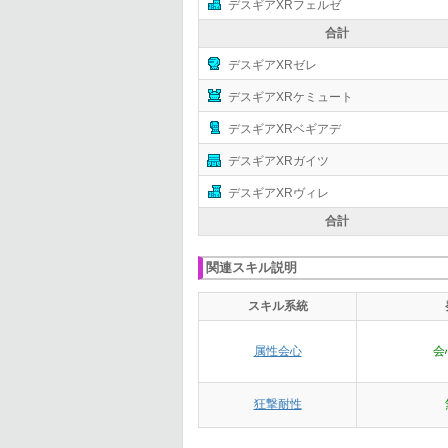
デスギアXRフェルゼ
合計
デスギアXRゼレ
デスギアXRケミュート
デスギアXRベギアデ
デスギアXRガイツ
デスギアXRヴィレ
合計
関連スキル説明
スキル系統
属性会心
会
狂撃耐性