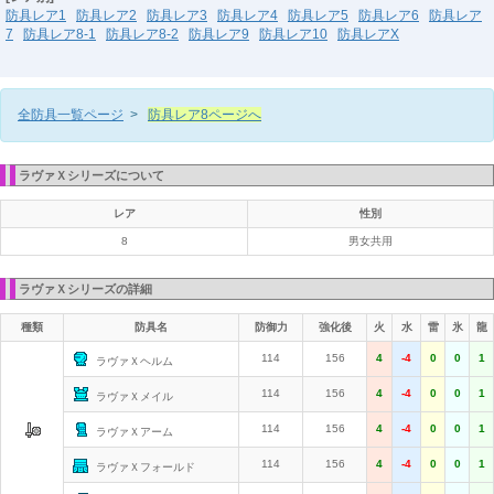
防具レア1
防具レア2
防具レア3
防具レア4
防具レア5
防具レア6
防具レア
7
防具レア8-1
防具レア8-2
防具レア9
防具レア10
防具レアX
全防具一覧ページ
>
防具レア8ページへ
ラヴァＸシリーズについて
レア
性別
8
男女共用
ラヴァＸシリーズの詳細
種類
防具名
防御力
強化後
火
水
雷
氷
龍
114
156
4
-4
0
0
1
ラヴァＸヘルム
114
156
4
-4
0
0
1
ラヴァＸメイル
114
156
4
-4
0
0
1
ラヴァＸアーム
114
156
4
-4
0
0
1
ラヴァＸフォールド