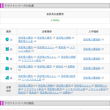
ラヴァＸシリーズの生産
各防具生産費用
17640z
箇所
必要素材
入手端材
溶岩竜の重殻
x3
溶岩竜の重牙
x3
溶岩竜の厚鱗
x4
溶岩竜の重端材
x2
頭
翼蛇竜の上皮
x4
溶岩竜の重殻
x4
溶岩竜の上ヒレ
x5
業炎袋
x2
メラ
溶岩竜の重端材
x2
胴
ンジェ鉱石
x3
溶岩竜の重殻
x2
溶岩竜の特上ヒレ
x1
溶岩竜の厚鱗
溶岩竜の重端材
x2
腕
x5
ドラグライト鉱石
x4
溶岩竜の重殻
x4
溶岩竜の重牙
x3
獄炎石
x3
金剛魚
溶岩竜の重端材
x2
腰
x2
溶岩竜の重殻
x3
溶岩竜の特上ヒレ
x1
溶岩竜の鋭牙
溶岩竜の重端材
x2
脚
x4
イーオスの大上皮
x4
溶岩竜の重殻
x
16
溶岩竜の厚鱗
x
9
溶岩竜の重牙
x
6
溶岩竜の上ヒレ
x
5
翼蛇竜の上
必要
皮
x
4
ドラグライト鉱石
x
4
溶岩竜の鋭牙
x
4
イーオスの大上皮
x
4
メランジェ鉱石
x
3
合計
獄炎石
x
3
業炎袋
x
2
溶岩竜の特上ヒレ
x
2
金剛魚
x
2
ラヴァＸシリーズの強化