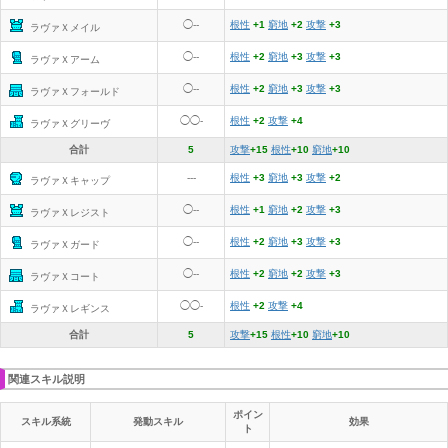
◯--
根性
+1
窮地
+2
攻撃
+3
ラヴァＸメイル
◯--
根性
+2
窮地
+3
攻撃
+3
ラヴァＸアーム
◯--
根性
+2
窮地
+3
攻撃
+3
ラヴァＸフォールド
◯◯-
根性
+2
攻撃
+4
ラヴァＸグリーヴ
合計
5
攻撃
+15
根性
+10
窮地
+10
---
根性
+3
窮地
+3
攻撃
+2
ラヴァＸキャップ
◯--
根性
+1
窮地
+2
攻撃
+3
ラヴァＸレジスト
◯--
根性
+2
窮地
+3
攻撃
+3
ラヴァＸガード
◯--
根性
+2
窮地
+2
攻撃
+3
ラヴァＸコート
◯◯-
根性
+2
攻撃
+4
ラヴァＸレギンス
合計
5
攻撃
+15
根性
+10
窮地
+10
関連スキル説明
ポイン
スキル系統
発動スキル
効果
ト