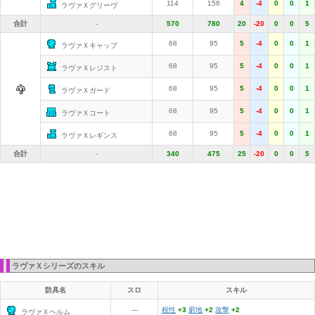
114
156
4
-4
0
0
1
ラヴァＸグリーヴ
合計
-
570
780
20
-20
0
0
5
68
95
5
-4
0
0
1
ラヴァＸキャップ
68
95
5
-4
0
0
1
ラヴァＸレジスト
68
95
5
-4
0
0
1
ラヴァＸガード
68
95
5
-4
0
0
1
ラヴァＸコート
68
95
5
-4
0
0
1
ラヴァＸレギンス
合計
-
340
475
25
-20
0
0
5
ラヴァＸシリーズのスキル
防具名
スロ
スキル
---
根性
+3
窮地
+2
攻撃
+2
ラヴァＸヘルム