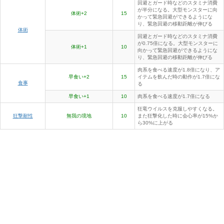
回避とガード時などのスタミナ消費
が半分になる。大型モンスターに向
体術+2
15
かって緊急回避ができるようにな
り、緊急回避の移動距離が伸びる
体術
回避とガード時などのスタミナ消費
が0.75倍になる。大型モンスターに
体術+1
10
向かって緊急回避ができるようにな
り、緊急回避の移動距離が伸びる
肉系を食べる速度が1.8倍になり、ア
早食い+2
15
イテムを飲んだ時の動作が1.7倍にな
食事
る
早食い+1
10
肉系を食べる速度が1.7倍になる
狂竜ウイルスを克服しやすくなる。
狂撃耐性
無我の境地
10
また狂撃化した時に会心率が15%か
ら30%に上がる