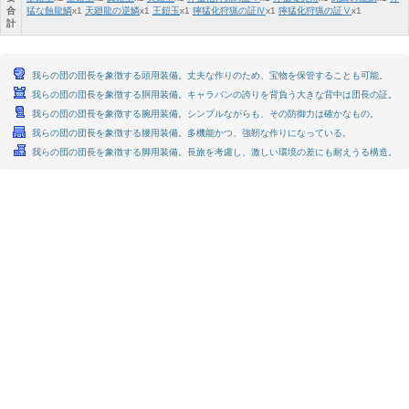
合
猛な蝕龍鱗
x
1
天廻龍の逆鱗
x
1
王鎧玉
x
1
獰猛化狩猟の証Ⅳ
x
1
獰猛化狩猟の証Ⅴ
x
1
計
我らの団の団長を象徴する頭用装備。丈夫な作りのため、宝物を保管することも可能。
我らの団の団長を象徴する胴用装備。キャラバンの誇りを背負う大きな背中は団長の証。
我らの団の団長を象徴する腕用装備。シンプルながらも、その防御力は確かなもの。
我らの団の団長を象徴する腰用装備。多機能かつ、強靭な作りになっている。
我らの団の団長を象徴する脚用装備。長旅を考慮し、激しい環境の差にも耐えうる構造。