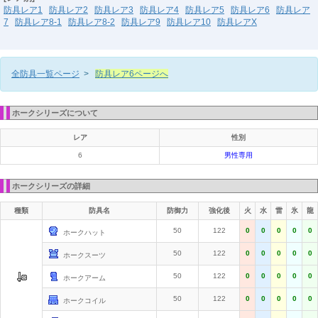
防具レア1
防具レア2
防具レア3
防具レア4
防具レア5
防具レア6
防具レア
7
防具レア8-1
防具レア8-2
防具レア9
防具レア10
防具レアX
全防具一覧ページ
>
防具レア6ページへ
ホークシリーズについて
レア
性別
6
男性専用
ホークシリーズの詳細
種類
防具名
防御力
強化後
火
水
雷
氷
龍
50
122
0
0
0
0
0
ホークハット
50
122
0
0
0
0
0
ホークスーツ
50
122
0
0
0
0
0
ホークアーム
50
122
0
0
0
0
0
ホークコイル