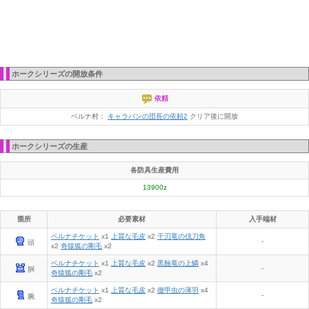
ホークシリーズの開放条件
依頼
ベルナ村：
キャラバンの団長の依頼2
クリア後に開放
ホークシリーズの生産
各防具生産費用
13900z
箇所
必要素材
入手端材
ベルナチケット
x1
上質な毛皮
x2
千刃竜の伐刀角
-
頭
x2
奇猿狐の剛毛
x2
ベルナチケット
x1
上質な毛皮
x2
黒蝕竜の上鱗
x4
-
胴
奇猿狐の剛毛
x2
ベルナチケット
x1
上質な毛皮
x2
徹甲虫の薄羽
x4
-
腕
奇猿狐の剛毛
x2