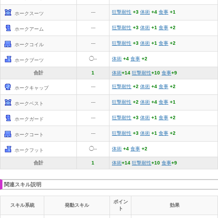
---
狂撃耐性
+3
体術
+4
食事
+1
ホークスーツ
---
狂撃耐性
+3
体術
+1
食事
+2
ホークアーム
---
狂撃耐性
+3
体術
+1
食事
+2
ホークコイル
◯--
体術
+4
食事
+2
ホークブーツ
合計
1
体術
+14
狂撃耐性
+10
食事
+9
---
狂撃耐性
+2
体術
+4
食事
+2
ホークキャップ
---
狂撃耐性
+2
体術
+4
食事
+1
ホークベスト
---
狂撃耐性
+3
体術
+1
食事
+2
ホークガード
---
狂撃耐性
+3
体術
+1
食事
+2
ホークコート
◯--
体術
+4
食事
+2
ホークフット
合計
1
体術
+14
狂撃耐性
+10
食事
+9
関連スキル説明
ポイン
スキル系統
発動スキル
効果
ト