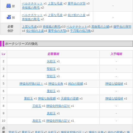
ベルナチケット
x1
上質な毛皮
x2
重甲虫の大顎
x3
-
腰
奇猿狐の剛毛
x2
ベルナチケット
x1
上質な毛皮
x2
化け鮫の上皮
x4
-
脚
奇猿狐の剛毛
x2
必要
上質な毛皮
x
10
奇猿狐の剛毛
x
10
ベルナチケット
x
5
黒蝕竜の上鱗
x
4
徹甲虫の薄羽
合計
x
4
化け鮫の上皮
x
4
重甲虫の大顎
x
3
千刃竜の伐刀角
x
2
ホークシリーズの強化
Lv
必要素材
入手端材
2
尖鎧玉
x1
-
3
堅鎧玉
x1
-
4
堅鎧玉
x1
-
5
獰猛化狩猟の証Ⅰ
x1
獰猛な尖角
x1
純白の龍鱗
x1
獰猛な猛端材
x1
6
重鎧玉
x1
-
7
重鎧玉
x1
獰猛な蝕龍鱗
x1
天廻龍の逆鱗
x1
獰猛な猛端材
x1
8
王鎧玉
x1
獰猛化狩猟の証Ⅳ
x1
-
9
真鎧玉
x1
-
10
真鎧玉
x1
獰猛化狩猟の証Ⅴ
x1
-
必
要
堅鎧玉
x
2
重鎧玉
x
2
真鎧玉
x
2
尖鎧玉
x
1
獰猛化狩猟の証Ⅰ
x
1
獰猛な尖角
x
1
純白の龍鱗
x
1
獰