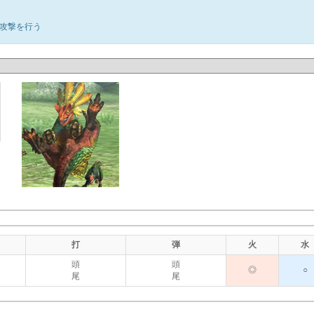
攻撃を行う
打
弾
火
水
頭
頭
◎
○
尾
尾