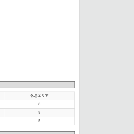
休息エリア
8
9
5