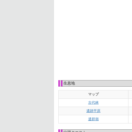
生息地
マップ
古代林
遺跡平原
遺群嶺