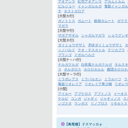
アオアシラ
紅兜アオアシラ
アカムトルム
ビルジョー
イャンガルルガ
隻眼イャンガ
チ
オストガロア
[大型カ行]
ガノトトス
ガムート
銀嶺ガムート
ガララ
マガラ
[大型サ行]
ザボアザギル
シャガルマガラ
ショウグン
[大型タ行]
ダイミョウザザミ
矛砕ダイミョウザザミ
ィノバルド
テオ・テスカトル
テツカブラ
ブランゴ
ドボルベルク
[大型ナ～ハ行]
ナルガクルガ
白疾風ナルガクルガ
ネルス
ス
ボルボロス
ホロロホルル
朧隠ホロロホ
[大型マ～ラ行]
ミラボレアス
ミラバルカン
ミラルーツ
ラ
毒姫リオレイア
リオレイア希少種
リオレ
[小型]
アイルー
アプケロス
アプトノス
イーオス
ケルビ
コンガ
ジャギィ
ジャギィノス
ス
ンゴスタ
ランポス
リノプロス
リモセトス
【鳥竜種】ドスマッカォ