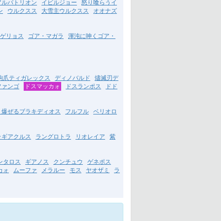
アルバトリオン
イビルジョー
怒り喰らうイ
ン
ウルクスス
大雪主ウルクスス
オオナズ
ゲリョス
ゴア・マガラ
渾沌に呻くゴア・
鉤爪ティガレックス
ディノバルド
燼滅刃デ
ファンゴ
ドスマッカォ
ドスランポス
ドド
り爆ぜるブラキディオス
フルフル
ベリオロ
ラギアクルス
ラングロトラ
リオレイア
紫
ンタロス
ギアノス
クンチュウ
ゲネポス
カォ
ムーファ
メラルー
モス
ヤオザミ
ラ