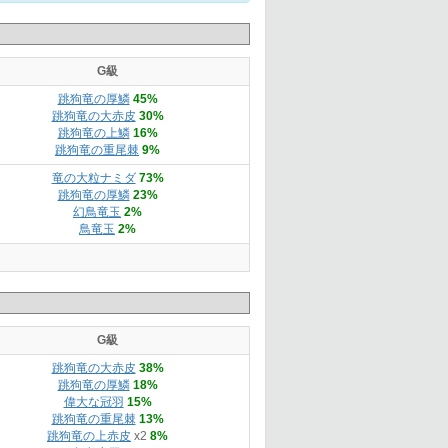
G級
跳狗竜の厚鱗
45%
跳狗竜の大赤皮
30%
跳狗竜の上鱗
16%
跳狗竜の重尾棘
9%
竜の大粒ナミダ
73%
跳狗竜の厚鱗
23%
幻鳥竜玉
2%
鳥竜玉
2%
G級
跳狗竜の大赤皮
38%
跳狗竜の厚鱗
18%
偉大な冠羽
15%
跳狗竜の重尾棘
13%
跳狗竜の上赤皮
x2
8%