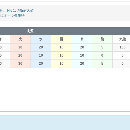
生。下段は切断耐久値
段はオーラ発生時
肉質
弾
火
水
雷
氷
龍
気絶
0
30
20
10
20
5
100
5
20
10
10
10
0
0
0
30
20
10
20
5
0