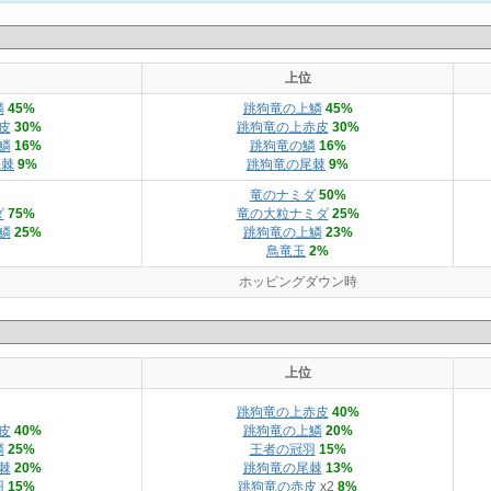
上位
鱗
45%
跳狗竜の上鱗
45%
皮
30%
跳狗竜の上赤皮
30%
鱗
16%
跳狗竜の鱗
16%
尾棘
9%
跳狗竜の尾棘
9%
竜のナミダ
50%
ダ
75%
竜の大粒ナミダ
25%
鱗
25%
跳狗竜の上鱗
23%
鳥竜玉
2%
ホッピングダウン時
上位
跳狗竜の上赤皮
40%
皮
40%
跳狗竜の上鱗
20%
鱗
25%
王者の冠羽
15%
棘
20%
跳狗竜の尾棘
13%
羽
15%
跳狗竜の赤皮
x2
8%