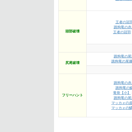
王者の冠
跳狗竜の赤
頭部破壊
王者の冠羽
跳狗竜の尾
跳狗竜の尾
尻尾破壊
跳狗竜の赤
跳狗竜の
竜骨【小】
フリーハント
跳狗竜の尾
マッカォの
マッカォの