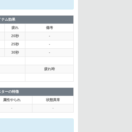
イテム効果
疲れ
備考
20秒
-
25秒
-
30秒
-
疲れ時
スターの特徴
属性やられ
状態異常
-
-