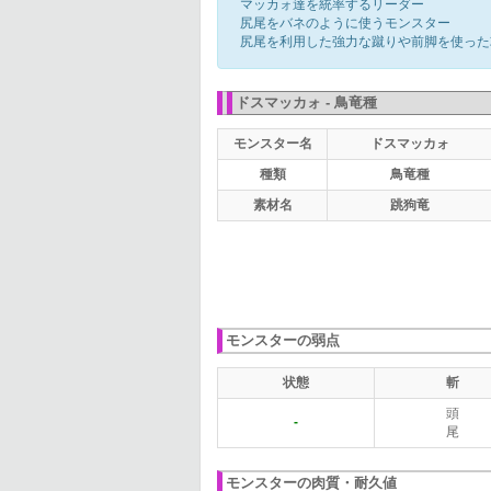
マッカォ達を統率するリーダー
尻尾をバネのように使うモンスター
尻尾を利用した強力な蹴りや前脚を使った
ドスマッカォ - 鳥竜種
モンスター名
ドスマッカォ
種類
鳥竜種
素材名
跳狗竜
モンスターの弱点
状態
斬
頭
-
尾
モンスターの肉質・耐久値