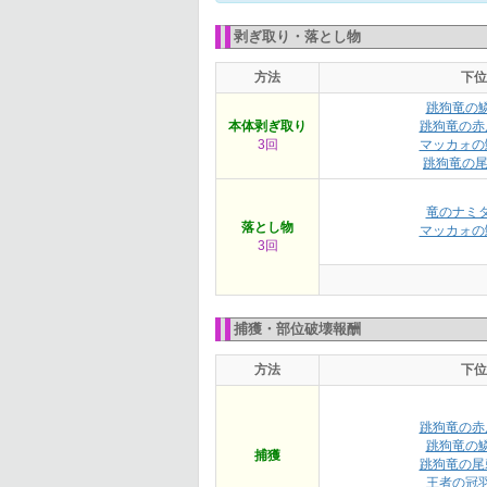
剥ぎ取り・落とし物
方法
下位
跳狗竜の
本体剥ぎ取り
跳狗竜の赤
3回
マッカォの
跳狗竜の
竜のナミ
落とし物
マッカォの
3回
捕獲・部位破壊報酬
方法
下位
跳狗竜の赤
跳狗竜の
捕獲
跳狗竜の尾
王者の冠