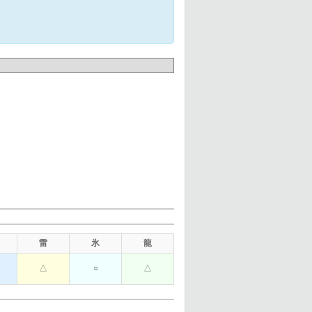
雷
氷
龍
△
○
△