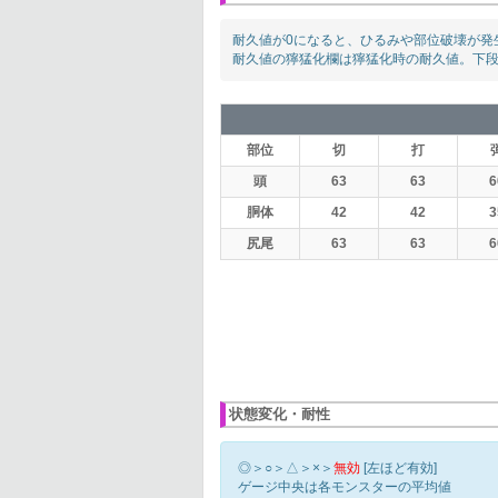
耐久値が0になると、ひるみや部位破壊が発
耐久値の獰猛化欄は獰猛化時の耐久値。下
部位
切
打
頭
63
63
6
胴体
42
42
3
尻尾
63
63
6
状態変化・耐性
◎＞○＞△＞×＞
無効
[左ほど有効]
ゲージ中央は各モンスターの平均値