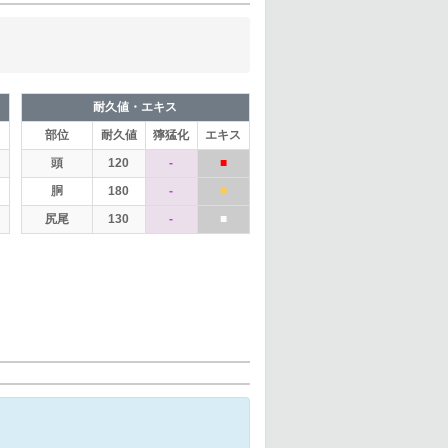
耐久値・エキス
部位
耐久値
獰猛化
エキス
頭
120
-
■
胴
180
-
■
尻尾
130
-
■