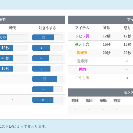
耐性
ア
時間
効きやすさ
アイテム
通常
怒り
シビレ罠
12秒
12秒
30秒
◎
落とし穴
15秒
15秒
10秒
○
閃光玉
20秒
20秒
40秒
○
音爆弾
○
10秒
○
罠肉
○
こやし玉
○
-
◎
-
○
モン
-
○
咆哮
風圧
振動
拘束
-
-
-
-
エストLVによって変わります。