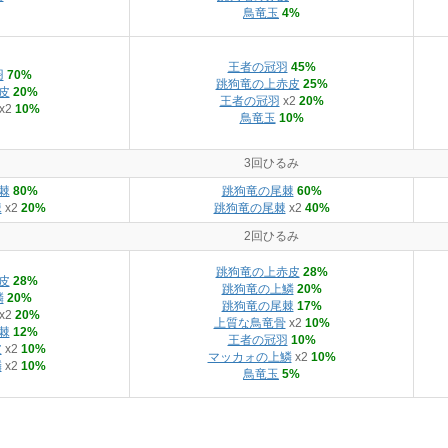
鳥竜玉
4%
王者の冠羽
45%
羽
70%
跳狗竜の上赤皮
25%
皮
20%
王者の冠羽
x2
20%
x2
10%
鳥竜玉
10%
3回ひるみ
棘
80%
跳狗竜の尾棘
60%
棘
x2
20%
跳狗竜の尾棘
x2
40%
2回ひるみ
跳狗竜の上赤皮
28%
皮
28%
跳狗竜の上鱗
20%
鱗
20%
跳狗竜の尾棘
17%
x2
20%
上質な鳥竜骨
x2
10%
棘
12%
王者の冠羽
10%
皮
x2
10%
マッカォの上鱗
x2
10%
鱗
x2
10%
鳥竜玉
5%