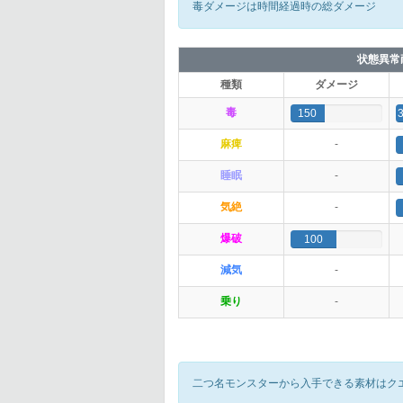
毒ダメージは時間経過時の総ダメージ
状態異常
種類
ダメージ
毒
150
麻痺
-
睡眠
-
気絶
-
爆破
100
減気
-
乗り
-
二つ名モンスターから入手できる素材はク