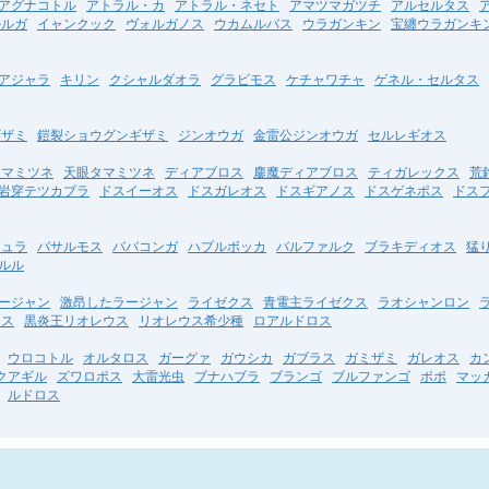
アグナコトル
アトラル・カ
アトラル・ネセト
アマツマガツチ
アルセルタス
ルルガ
イャンクック
ヴォルガノス
ウカムルバス
ウラガンキン
宝纏ウラガンキ
アジャラ
キリン
クシャルダオラ
グラビモス
ケチャワチャ
ゲネル・セルタス
ギザミ
鎧裂ショウグンギザミ
ジンオウガ
金雷公ジンオウガ
セルレギオス
タマミツネ
天眼タマミツネ
ディアブロス
鏖魔ディアブロス
ティガレックス
荒
岩穿テツカブラ
ドスイーオス
ドスガレオス
ドスギアノス
ドスゲネポス
ドス
キュラ
バサルモス
ババコンガ
ハプルボッカ
バルファルク
ブラキディオス
猛
ルル
ージャン
激昂したラージャン
ライゼクス
青電主ライゼクス
ラオシャンロン
ウス
黒炎王リオレウス
リオレウス希少種
ロアルドロス
ウロコトル
オルタロス
ガーグァ
ガウシカ
ガブラス
ガミザミ
ガレオス
カ
クアギル
ズワロポス
大雷光虫
ブナハブラ
ブランゴ
ブルファンゴ
ポポ
マッ
ルドロス