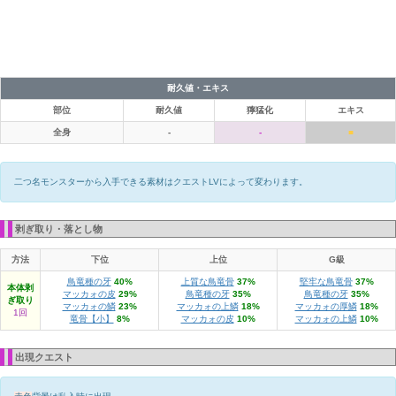
耐久値・エキス
部位
耐久値
獰猛化
エキス
全身
-
-
■
二つ名モンスターから入手できる素材はクエストLVによって変わります。
剥ぎ取り・落とし物
方法
下位
上位
G級
鳥竜種の牙
40%
上質な鳥竜骨
37%
堅牢な鳥竜骨
37%
本体剥
マッカォの皮
29%
鳥竜種の牙
35%
鳥竜種の牙
35%
ぎ取り
マッカォの鱗
23%
マッカォの上鱗
18%
マッカォの厚鱗
18%
1回
竜骨【小】
8%
マッカォの皮
10%
マッカォの上鱗
10%
出現クエスト