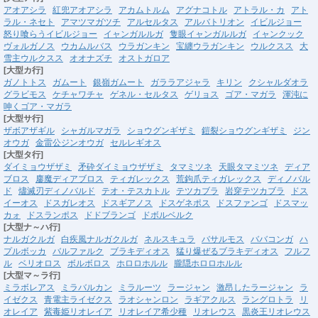
アオアシラ
紅兜アオアシラ
アカムトルム
アグナコトル
アトラル・カ
アト
ラル・ネセト
アマツマガツチ
アルセルタス
アルバトリオン
イビルジョー
怒り喰らうイビルジョー
イャンガルルガ
隻眼イャンガルルガ
イャンクック
ヴォルガノス
ウカムルバス
ウラガンキン
宝纏ウラガンキン
ウルクスス
大
雪主ウルクスス
オオナズチ
オストガロア
[大型カ行]
ガノトトス
ガムート
銀嶺ガムート
ガララアジャラ
キリン
クシャルダオラ
グラビモス
ケチャワチャ
ゲネル・セルタス
ゲリョス
ゴア・マガラ
渾沌に
呻くゴア・マガラ
[大型サ行]
ザボアザギル
シャガルマガラ
ショウグンギザミ
鎧裂ショウグンギザミ
ジン
オウガ
金雷公ジンオウガ
セルレギオス
[大型タ行]
ダイミョウザザミ
矛砕ダイミョウザザミ
タマミツネ
天眼タマミツネ
ディア
ブロス
鏖魔ディアブロス
ティガレックス
荒鉤爪ティガレックス
ディノバル
ド
燼滅刃ディノバルド
テオ・テスカトル
テツカブラ
岩穿テツカブラ
ドス
イーオス
ドスガレオス
ドスギアノス
ドスゲネポス
ドスファンゴ
ドスマッ
カォ
ドスランポス
ドドブランゴ
ドボルベルク
[大型ナ～ハ行]
ナルガクルガ
白疾風ナルガクルガ
ネルスキュラ
バサルモス
ババコンガ
ハ
プルボッカ
バルファルク
ブラキディオス
猛り爆ぜるブラキディオス
フルフ
ル
ベリオロス
ボルボロス
ホロロホルル
朧隠ホロロホルル
[大型マ～ラ行]
ミラボレアス
ミラバルカン
ミラルーツ
ラージャン
激昂したラージャン
ラ
イゼクス
青電主ライゼクス
ラオシャンロン
ラギアクルス
ラングロトラ
リ
オレイア
紫毒姫リオレイア
リオレイア希少種
リオレウス
黒炎王リオレウス