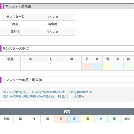
マッカォ - 鳥竜種
モンスター名
マッカォ
種類
鳥竜種
素材名
マッカォ
モンスターの弱点
状態
斬
打
弾
火
水
雷
氷
龍
-
モンスターの肉質・耐久値
耐久値が0になると、ひるみや部位破壊が発生。下段は切断耐久値
耐久値の獰猛化欄は獰猛化時の耐久値。下段はオーラ発生時
肉質
部位
切
打
弾
火
水
雷
氷
龍
気絶