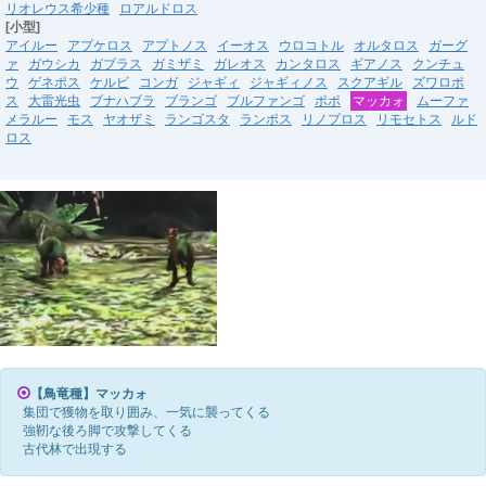
リオレウス希少種
ロアルドロス
[小型]
アイルー
アプケロス
アプトノス
イーオス
ウロコトル
オルタロス
ガーグ
ァ
ガウシカ
ガブラス
ガミザミ
ガレオス
カンタロス
ギアノス
クンチュ
ウ
ゲネポス
ケルビ
コンガ
ジャギィ
ジャギィノス
スクアギル
ズワロポ
ス
大雷光虫
ブナハブラ
ブランゴ
ブルファンゴ
ポポ
マッカォ
ムーファ
メラルー
モス
ヤオザミ
ランゴスタ
ランポス
リノプロス
リモセトス
ルド
ロス
【鳥竜種】マッカォ
集団で獲物を取り囲み、一気に襲ってくる
強靭な後ろ脚で攻撃してくる
古代林で出現する