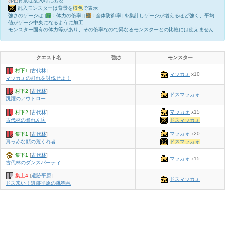
赤色
背景は乱入時に出現
乱入モンスターは背景を
橙色
で表示
強さのゲージは [
緑
：体力の倍率] [
橙
：全体防御率] を集計しゲージが増えるほど強く、平均
値がゲージ中央になるように加工
モンスター固有の体力等があり、その倍率なので異なるモンスターとの比較には使えません
クエスト名
強さ
モンスター
村下1
[
古代林
]
マッカォ
x10
マッカォの群れを討伐せよ！
村下2
[
古代林
]
ドスマッカォ
跳躍のアウトロー
マッカォ
x15
村下2
[
古代林
]
ドスマッカォ
古代林の暴れん坊
マッカォ
x20
集下1
[
古代林
]
ドスマッカォ
真っ赤な顔の荒くれ者
集下1
[
古代林
]
マッカォ
x15
古代林のダンスパーティ
集上4
[
遺跡平原
]
ドスマッカォ
ドス来い！遺跡平原の跳狗竜