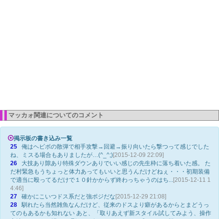
マッカォ関連についてのコメント
掲示板の書き込み一覧
25
俺はヘビボの散弾で相手攻撃→回避→振り向いたら撃つって感じでした
ね、ミスる場合もありましたが…(^_^;)
[2015-12-09 22:09]
26
大技あり隙あり特殊ダウンありでいい感じの先生枠に落ち着いた感。 た
だ村緊急もうちょっと体力あってもいいと思うんだけどねぇ・・・初期装備
で適当に殴ってるだけで１０針かからず終わっちゃうのはち...
[2015-12-11 1
4:46]
27
確かにこいつドス系だと強ポジだな
[2015-12-29 21:08]
28
馴れたら当然雑魚なんだけど、従来のドスより癖があるからとまどうっ
てのもあるかも知れない あと、「取りあえず新スタイル試してみよう、操作